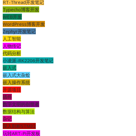
RT-Thread开发笔记
Typecho博客开发
WEB开发
WordPress博客开发
Zephyr开发笔记
人工智能
人物传记
代码分析
小凌派-RK2206开发笔记
嵌入式
嵌入式大杂烩
嵌入操作系统
开源项目
插件
数字文明的创世者
数据结构与算法
杂记
深入剖析STM32
玩转ART-Pi开发板