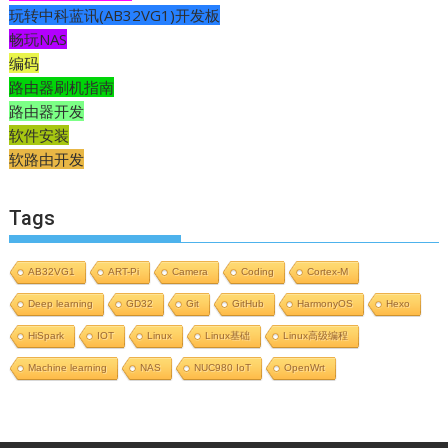
玩转中科蓝讯(AB32VG1)开发板
畅玩NAS
编码
路由器刷机指南
路由器开发
软件安装
软路由开发
Tags
AB32VG1
ART-Pi
Camera
Coding
Cortex-M
Deep learning
GD32
Git
GitHub
HarmonyOS
Hexo
HiSpark
IOT
Linux
Linux基础
Linux高级编程
Machine learning
NAS
NUC980 IoT
OpenWrt