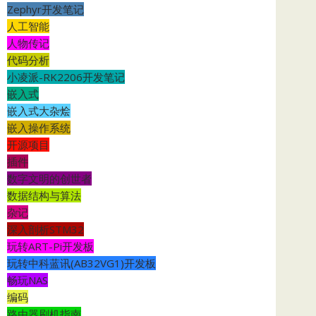
Zephyr开发笔记
人工智能
人物传记
代码分析
小凌派-RK2206开发笔记
嵌入式
嵌入式大杂烩
嵌入操作系统
开源项目
插件
数字文明的创世者
数据结构与算法
杂记
深入剖析STM32
玩转ART-Pi开发板
玩转中科蓝讯(AB32VG1)开发板
畅玩NAS
编码
路由器刷机指南