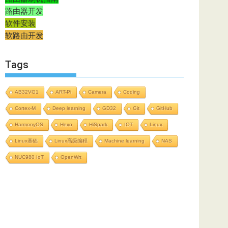
路由器开发
软件安装
软路由开发
Tags
AB32VG1
ART-Pi
Camera
Coding
Cortex-M
Deep learning
GD32
Git
GitHub
HarmonyOS
Hexo
HiSpark
IOT
Linux
Linux基础
Linux高级编程
Machine learning
NAS
NUC980 IoT
OpenWrt