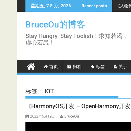
Skip
【人物传
星期五, 7 8 月, 2026
Recent posts
to
content
BruceOu的博客
Stay Hungry. Stay Foolish！求知若渴，
虚心若愚！
首页
归档
标签
关于
标签：
IOT
《HarmonyOS开发 – OpenHarmo
2022年6月19日
BruceOu