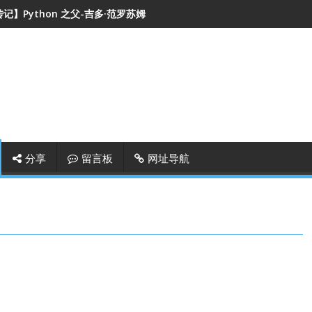
记】Python 之父-吉多·范罗苏姆
分享
留言板
网址导航