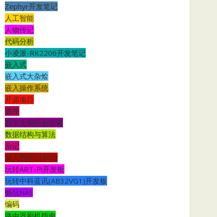
Zephyr开发笔记
人工智能
人物传记
代码分析
小凌派-RK2206开发笔记
嵌入式
嵌入式大杂烩
嵌入操作系统
开源项目
插件
数字文明的创世者
数据结构与算法
杂记
深入剖析STM32
玩转ART-Pi开发板
玩转中科蓝讯(AB32VG1)开发板
畅玩NAS
编码
路由器刷机指南