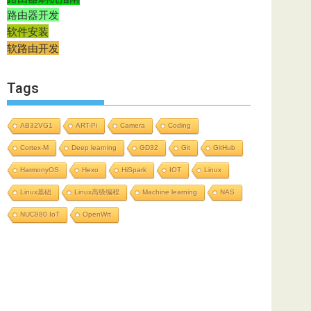
路由器开发
软件安装
软路由开发
Tags
AB32VG1
ART-Pi
Camera
Coding
Cortex-M
Deep learning
GD32
Git
GitHub
HarmonyOS
Hexo
HiSpark
IOT
Linux
Linux基础
Linux高级编程
Machine learning
NAS
NUC980 IoT
OpenWrt