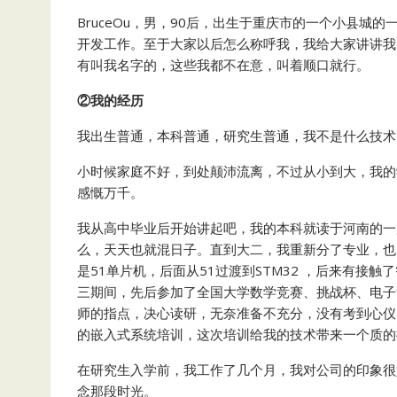
BruceOu，男，90后，出生于重庆市的一个小县
开发工作。至于大家以后怎么称呼我，我给大家讲讲我
有叫我名字的，这些我都不在意，叫着顺口就行。
②我的经历
我出生普通，本科普通，研究生普通，我不是什么技术
小时候家庭不好，到处颠沛流离，不过从小到大，我的
感慨万千。
我从高中毕业后开始讲起吧，我的本科就读于河南的一
么，天天也就混日子。直到大二，我重新分了专业，也
是51单片机，后面从51过渡到STM32 ，后来有接触了
三期间，先后参加了全国大学数学竞赛、挑战杯、电子
师的指点，决心读研，无奈准备不充分，没有考到心仪
的嵌入式系统培训，这次培训给我的技术带来一个质的
在研究生入学前，我工作了几个月，我对公司的印象很
念那段时光。