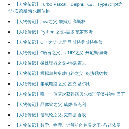
【人物传记】Turbo Pascal、Delphi、C#、TypeScript之
父-安德斯·海尔斯伯格
【人物传记】Java之父-詹姆斯·高斯林
【人物传记】Python 之父-吉多·范罗苏姆
【人物传记】C++之父-比雅尼·斯特劳斯特鲁普
【人物传记】C语言之父、UNIX之父-丹尼斯·里奇
【人物传记】微处理器之父-特德·霍夫
【人物传记】模拟单片集成电路之父-鲍勃·魏德拉
【人物传记】集成电路之父-杰克·基尔比
【人物传记】唯一一位两次获得诺贝尔物理学奖-约翰·巴丁
【人物传记】晶体管之父-威廉·肖克利
【人物传记】信息论之父-克劳德·香农
【人物传记】数学、物理、计算机的跨界之王-冯·诺依曼