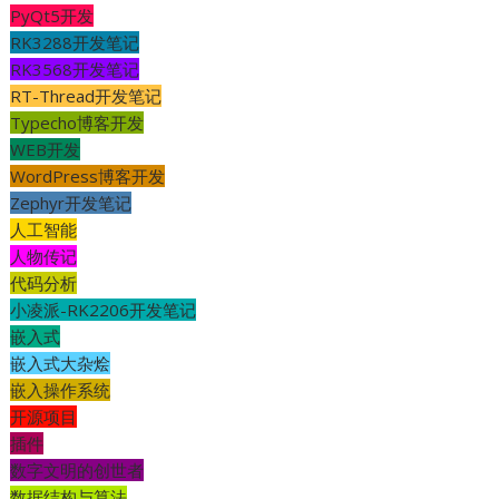
PyQt5开发
RK3288开发笔记
RK3568开发笔记
RT-Thread开发笔记
Typecho博客开发
WEB开发
WordPress博客开发
Zephyr开发笔记
人工智能
人物传记
代码分析
小凌派-RK2206开发笔记
嵌入式
嵌入式大杂烩
嵌入操作系统
开源项目
插件
数字文明的创世者
数据结构与算法