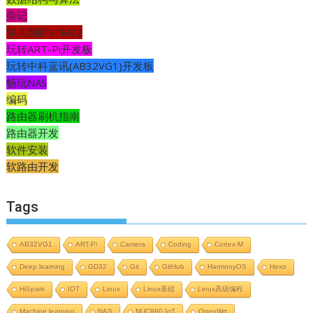
杂记
深入剖析STM32
玩转ART-Pi开发板
玩转中科蓝讯(AB32VG1)开发板
畅玩NAS
编码
路由器刷机指南
路由器开发
软件安装
软路由开发
Tags
AB32VG1
ART-Pi
Camera
Coding
Cortex-M
Deep learning
GD32
Git
GitHub
HarmonyOS
Hexo
HiSpark
IOT
Linux
Linux基础
Linux高级编程
Machine learning
NAS
NUC980 IoT
OpenWrt