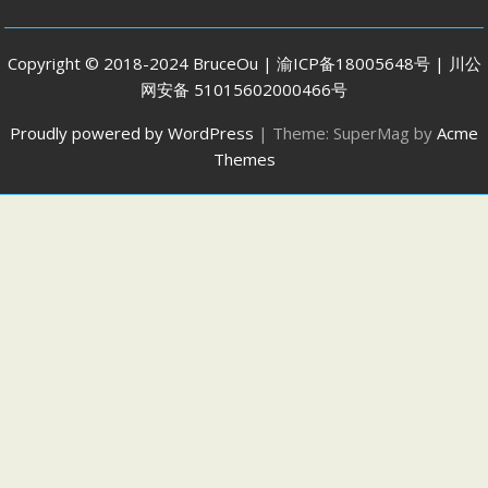
Copyright © 2018-2024 BruceOu | 渝ICP备18005648号 | 川公
网安备 51015602000466号
Proudly powered by WordPress
|
Theme: SuperMag by
Acme
Themes