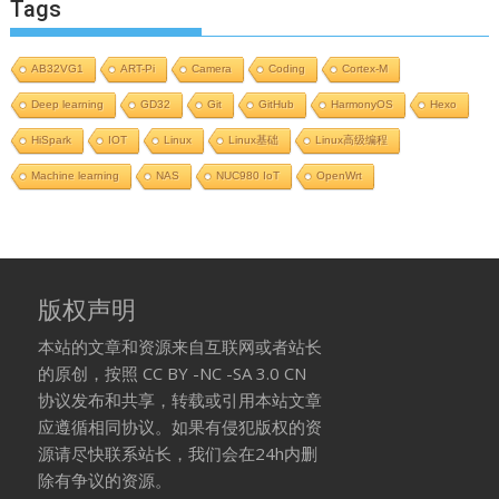
Tags
AB32VG1
ART-Pi
Camera
Coding
Cortex-M
Deep learning
GD32
Git
GitHub
HarmonyOS
Hexo
HiSpark
IOT
Linux
Linux基础
Linux高级编程
Machine learning
NAS
NUC980 IoT
OpenWrt
版权声明
本站的文章和资源来自互联网或者站长
的原创，按照 CC BY -NC -SA 3.0 CN
协议发布和共享，转载或引用本站文章
应遵循相同协议。如果有侵犯版权的资
源请尽快联系站长，我们会在24h内删
除有争议的资源。