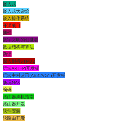
嵌入式
嵌入式大杂烩
嵌入操作系统
开源项目
插件
数字文明的创世者
数据结构与算法
杂记
深入剖析STM32
玩转ART-Pi开发板
玩转中科蓝讯(AB32VG1)开发板
畅玩NAS
编码
路由器刷机指南
路由器开发
软件安装
软路由开发