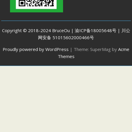
Copyright © 2018-2024 BruceOu | 渝ICP备18005648号 | 川公
网安备 51015602000466号
Proudly powered by WordPress
|
Theme: SuperMag by
Acme
Themes