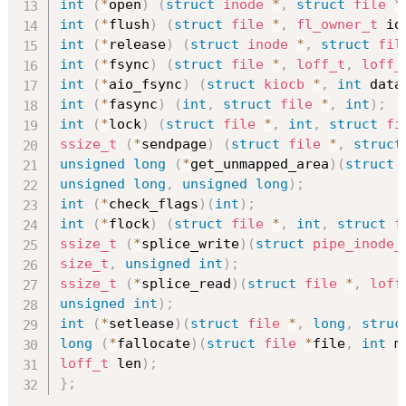
int
(
*
open
)
(
struct
inode
*
,
struct
file
*
int
(
*
flush
)
(
struct
file
*
,
fl_owner_t
 id
int
(
*
release
)
(
struct
inode
*
,
struct
fil
int
(
*
fsync
)
(
struct
file
*
,
loff_t
,
loff_
int
(
*
aio_fsync
)
(
struct
kiocb
*
,
int
 data
int
(
*
fasync
)
(
int
,
struct
file
*
,
int
)
;
int
(
*
lock
)
(
struct
file
*
,
int
,
struct
fi
ssize_t
(
*
sendpage
)
(
struct
file
*
,
struct
unsigned
long
(
*
get_unmapped_area
)
(
struct
unsigned
long
,
unsigned
long
)
;
int
(
*
check_flags
)
(
int
)
;
int
(
*
flock
)
(
struct
file
*
,
int
,
struct
f
ssize_t
(
*
splice_write
)
(
struct
pipe_inode_
size_t
,
unsigned
int
)
;
ssize_t
(
*
splice_read
)
(
struct
file
*
,
loff
unsigned
int
)
;
int
(
*
setlease
)
(
struct
file
*
,
long
,
struc
long
(
*
fallocate
)
(
struct
file
*
file
,
int
 m
loff_t
 len
)
;
}
;