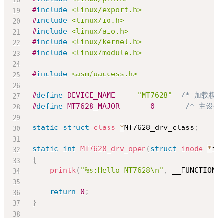
#
include
<linux/export.h>
#
include
<linux/io.h>
#
include
<linux/aio.h>
#
include
<linux/kernel.h>
#
include
<linux/module.h>
#
include
<asm/uaccess.h>
#
define
DEVICE_NAME
"MT7628"
/* 加载模
#
define
MT7628_MAJOR
0
/* 主设
static
struct
class
*
MT7628_drv_class
;
static
int
MT7628_drv_open
(
struct
inode
*
i
{
printk
(
"%s:Hello MT7628\n"
,
 __FUNCTION
return
0
;
}