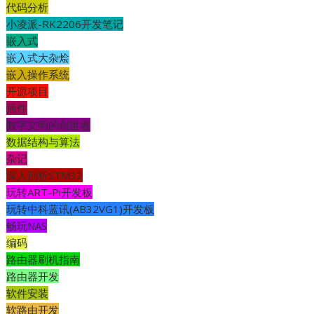
代码分析
小凌派-RK2206开发笔记
嵌入式
嵌入式大杂烩
嵌入操作系统
开源项目
插件
数字文明的创世者
数据结构与算法
杂记
深入剖析STM32
玩转ART-Pi开发板
玩转中科蓝讯(AB32VG1)开发板
畅玩NAS
编码
路由器刷机指南
路由器开发
软件安装
软路由开发