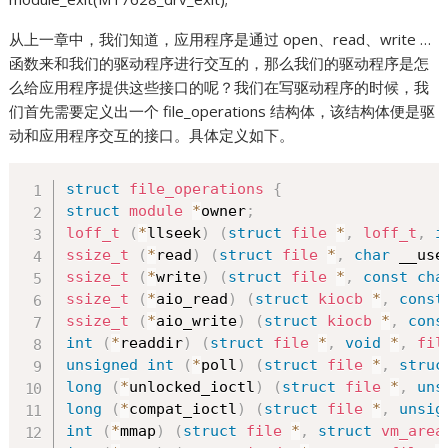
从上一章中，我们知道，应用程序是通过 open、read、write …
函数来和我们的驱动程序进行交互的，那么我们的驱动程序是怎
么给应用程序提供这些接口的呢？我们在写驱动程序的时候，我
们首先需要定义出一个 file_operations 结构体，该结构体便是驱
动和应用程序交互的接口。具体定义如下。
struct
file_operations
{
struct
module
*
owner
;
loff_t
(
*
llseek
)
(
struct
file
*
,
loff_t
,
i
ssize_t
(
*
read
)
(
struct
file
*
,
char
 __use
ssize_t
(
*
write
)
(
struct
file
*
,
const
cha
ssize_t
(
*
aio_read
)
(
struct
kiocb
*
,
const
ssize_t
(
*
aio_write
)
(
struct
kiocb
*
,
cons
int
(
*
readdir
)
(
struct
file
*
,
void
*
,
fil
unsigned
int
(
*
poll
)
(
struct
file
*
,
struc
long
(
*
unlocked_ioctl
)
(
struct
file
*
,
uns
long
(
*
compat_ioctl
)
(
struct
file
*
,
unsig
int
(
*
mmap
)
(
struct
file
*
,
struct
vm_area