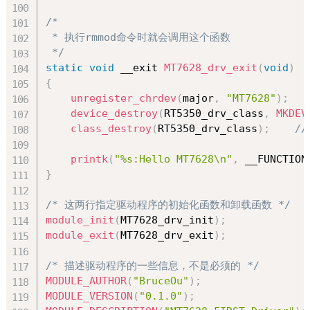
/*

 * 执行rmmod命令时就会调用这个函数 

 */
static
void
 __exit 
MT7628_drv_exit
(
void
)
{
unregister_chrdev
(
major
,
"MT7628"
)
;
device_destroy
(
RT5350_drv_class
,
MKDEV
class_destroy
(
RT5350_drv_class
)
;
/
printk
(
"%s:Hello MT7628\n"
,
 __FUNCTION
}
/* 这两行指定驱动程序的初始化函数和卸载函数 */
module_init
(
MT7628_drv_init
)
;
module_exit
(
MT7628_drv_exit
)
;
/* 描述驱动程序的一些信息，不是必须的 */
MODULE_AUTHOR
(
"BruceOu"
)
;
MODULE_VERSION
(
"0.1.0"
)
;