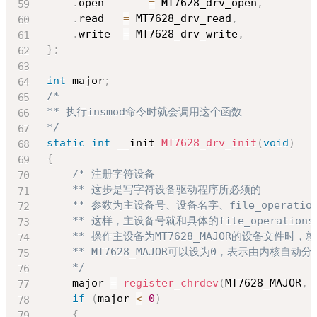
.
open       
=
 MT7628_drv_open
,
.
read   
=
 MT7628_drv_read
,
.
write  
=
 MT7628_drv_write
,
}
;
int
 major
;
/*

** 执行insmod命令时就会调用这个函数 

*/
static
int
 __init 
MT7628_drv_init
(
void
)
{
/* 注册字符设备

    ** 这步是写字符设备驱动程序所必须的

    ** 参数为主设备号、设备名字、file_operatio
    ** 这样，主设备号就和具体的file_operatio
    ** 操作主设备为MT7628_MAJOR的设备文件时，就
    ** MT7628_MAJOR可以设为0，表示由内核自动分
    */
    major 
=
register_chrdev
(
MT7628_MAJOR
,
 
if
(
major 
<
0
)
{