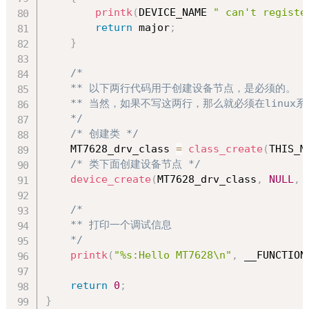
printk
(
DEVICE_NAME 
" can't registe
return
 major
;
}
/*

    ** 以下两行代码用于创建设备节点，是必须的。

    ** 当然，如果不写这两行，那么就必须在linux
    */
/* 创建类 */
    MT7628_drv_class 
=
class_create
(
THIS_M
/* 类下面创建设备节点 */
device_create
(
MT7628_drv_class
,
NULL
,
/*

    ** 打印一个调试信息

    */
printk
(
"%s:Hello MT7628\n"
,
 __FUNCTION
return
0
;
}