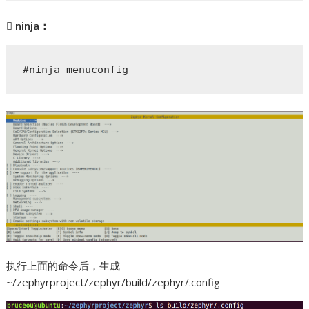
 ninja：
#ninja menuconfig
执行上面的命令后，生成
~/zephyrproject/zephyr/build/zephyr/.config