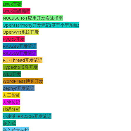
Linux基础
Linux高级编程
NUC980 IoT应用开发实战指南
OpenHarmony开发笔记(基于小型系统)
OpenWrt系统开发
PyQt5开发
RK3288开发笔记
RK3568开发笔记
RT-Thread开发笔记
Typecho博客开发
WEB开发
WordPress博客开发
Zephyr开发笔记
人工智能
人物传记
代码分析
小凌派-RK2206开发笔记
嵌入式
嵌入式大杂烩