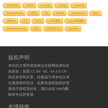
AB32VG1
ART-Pi
Camera
Coding
Cortex-M
Deep learning
GD32
Git
GitHub
HarmonyOS
Hexo
HiSpark
IOT
Linux
Linux基础
Linux高级编程
Machine learning
NAS
NUC980 IoT
OpenWrt
版权声明
本站的文章和资源来自互联网或者站长
的原创，按照 CC BY -NC -SA 3.0 CN
协议发布和共享，转载或引用本站文章
应遵循相同协议。如果有侵犯版权的资
源请尽快联系站长，我们会在24h内删
除有争议的资源。
友情链接