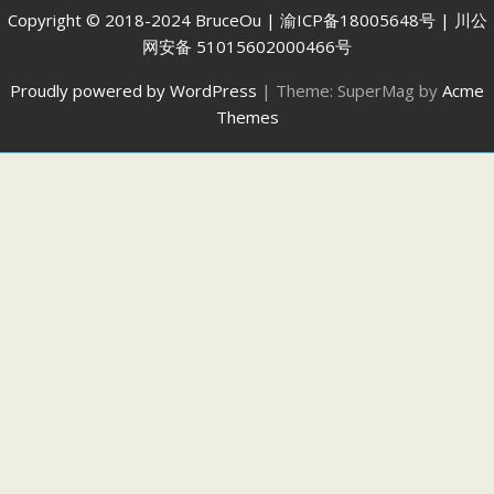
Copyright © 2018-2024 BruceOu | 渝ICP备18005648号 | 川公
网安备 51015602000466号
Proudly powered by WordPress
|
Theme: SuperMag by
Acme
Themes