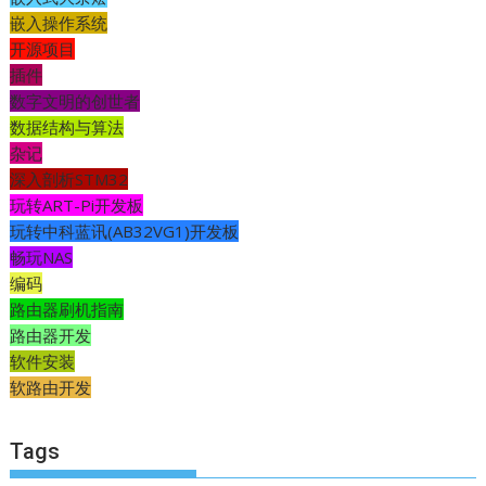
嵌入操作系统
开源项目
插件
数字文明的创世者
数据结构与算法
杂记
深入剖析STM32
玩转ART-Pi开发板
玩转中科蓝讯(AB32VG1)开发板
畅玩NAS
编码
路由器刷机指南
路由器开发
软件安装
软路由开发
Tags