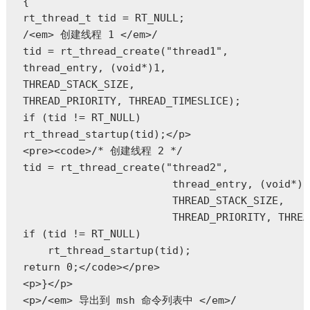
{

rt_thread_t tid = RT_NULL;

/<em> 创建线程 1 </em>/

tid = rt_thread_create("thread1",

thread_entry, (void*)1,

THREAD_STACK_SIZE,

THREAD_PRIORITY, THREAD_TIMESLICE);

if (tid != RT_NULL)

rt_thread_startup(tid);</p>

<pre><code>/* 创建线程 2 */

tid = rt_thread_create("thread2",

                        thread_entry, (void*)2,
                        THREAD_STACK_SIZE,

                        THREAD_PRIORITY, THREA
if (tid != RT_NULL)

    rt_thread_startup(tid);

return 0;</code></pre>

<p>}</p>

<p>/<em> 导出到 msh 命令列表中 </em>/
