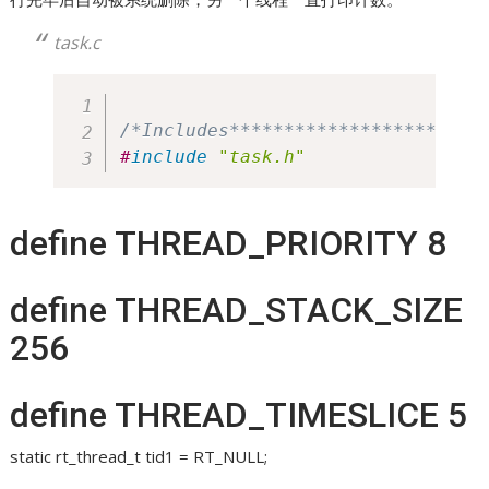
task.c
/*Includes***********************
#
include
"task.h"
define THREAD_PRIORITY 8
define THREAD_STACK_SIZE
256
define THREAD_TIMESLICE 5
static rt_thread_t tid1 = RT_NULL;