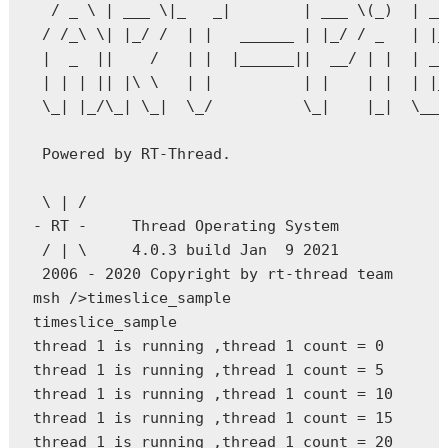
  / _ \ | ___ \|_   _|        | ___ \(_)  | __
 / /_\ \| |_/ /  | |   ______ | |_/ / _   | |_
 |  _  ||    /   | |  |______||  __/ | |  | __
 | | | || |\ \   | |          | |    | |  | |_
 \_| |_/\_| \_|  \_/          \_|    |_|  \___
 Powered by RT-Thread.

 \ | /

- RT -     Thread Operating System

 / | \     4.0.3 build Jan  9 2021

 2006 - 2020 Copyright by rt-thread team

msh />timeslice_sample

timeslice_sample

thread 1 is running ,thread 1 count = 0

thread 1 is running ,thread 1 count = 5

thread 1 is running ,thread 1 count = 10

thread 1 is running ,thread 1 count = 15

thread 1 is running ,thread 1 count = 20
