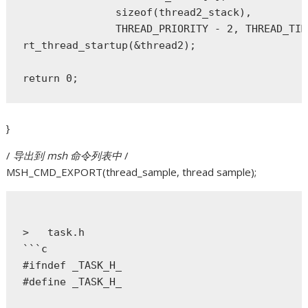
               sizeof(thread2_stack),

               THREAD_PRIORITY - 2, THREAD_TIM
rt_thread_startup(&thread2);

return 0;
}
/
导出到 msh 命令列表中
/
MSH_CMD_EXPORT(thread_sample, thread sample);
>   task.h

```c

#ifndef _TASK_H_

#define _TASK_H_
