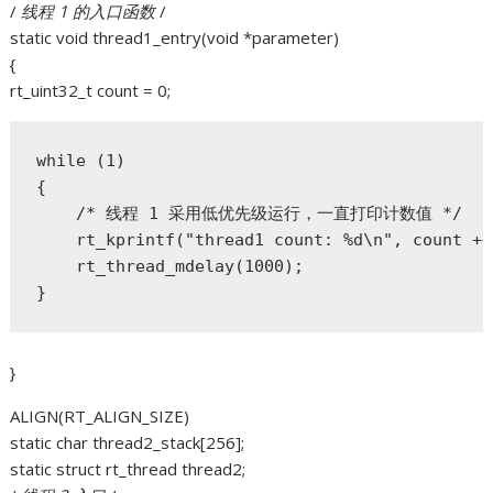
/
线程 1 的入口函数
/
static void thread1_entry(void *parameter)
{
rt_uint32_t count = 0;
while (1)

{

    /* 线程 1 采用低优先级运行，一直打印计数值 */

    rt_kprintf("thread1 count: %d\n", count ++)
    rt_thread_mdelay(1000);

}
}
ALIGN(RT_ALIGN_SIZE)
static char thread2_stack[256];
static struct rt_thread thread2;