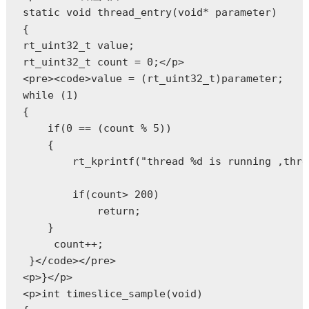
static void thread_entry(void* parameter)

{

rt_uint32_t value;

rt_uint32_t count = 0;</p>

<pre><code>value = (rt_uint32_t)parameter;

while (1)

{

    if(0 == (count % 5))

    {

        rt_kprintf("thread %d is running ,thre
        if(count> 200)

            return;

    }

     count++;

 }</code></pre>

<p>}</p>

<p>int timeslice_sample(void)
