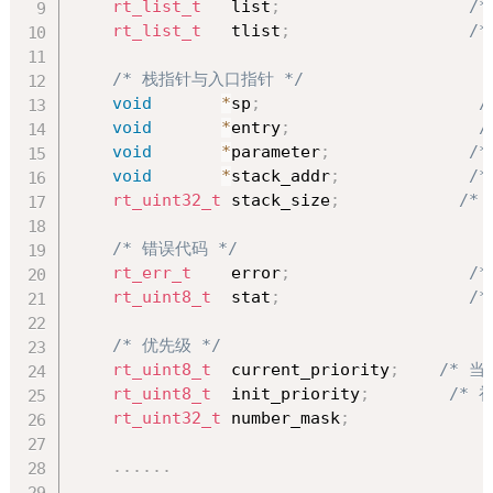
rt_list_t
   list
;
/
rt_list_t
   tlist
;
/
/* 栈指针与入口指针 */
void
*
sp
;
/
void
*
entry
;
/
void
*
parameter
;
/*
void
*
stack_addr
;
/
rt_uint32_t
 stack_size
;
/*
/* 错误代码 */
rt_err_t
    error
;
/
rt_uint8_t
  stat
;
/
/* 优先级 */
rt_uint8_t
  current_priority
;
/* 当
rt_uint8_t
  init_priority
;
/* 
rt_uint32_t
 number_mask
;
.
.
.
.
.
.