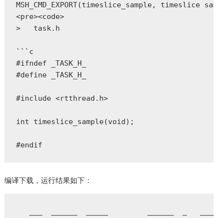
MSH_CMD_EXPORT(timeslice_sample, timeslice sam
<pre><code>

>   task.h

```c

#ifndef _TASK_H_

#define _TASK_H_

#include <rtthread.h>

int timeslice_sample(void);

#endif
编译下载，运行结果如下：
   ___  ______  _____         ______  _   ____