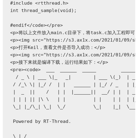
#include <rtthread.h>

int thread_sample(void);

#endif</code></pre>

<p>将以上文件放入main.c目录下，将task.c加入工程即可，第一
<p><img src="https://s3.ax1x.com/2021/01/09/sM
<p>打开Keil，查看文件是否导入成功：</p>

<p><img src="https://s3.ax1x.com/2021/01/09/sM
<p>接下来就是编译下载，运行结果如下：</p>

<pre><code>  ___  ______  _____         ______
  / _ \ | ___ \|_   _|        | ___ \(_)  | __
 / /_\ \| |_/ /  | |   ______ | |_/ / _   | |_
 |  _  ||    /   | |  |______||  __/ | |  | __
 | | | || |\ \   | |          | |    | |  | |_
 \_| |_/\_| \_|  \_/          \_|    |_|  \___
 Powered by RT-Thread.

 \ | /
