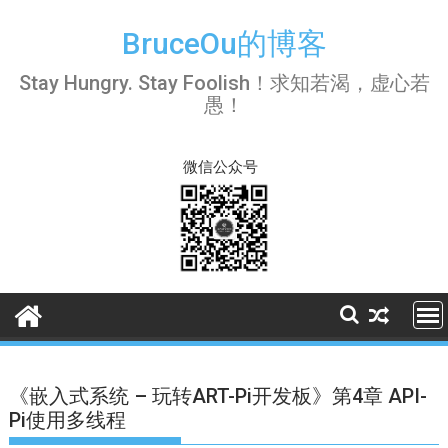
Skip
to
BruceOu的博客
content
Stay Hungry. Stay Foolish！求知若渴，虚心若
愚！
微信公众号
《嵌入式系统 – 玩转ART-Pi开发板》第4章 API-
Pi使用多线程