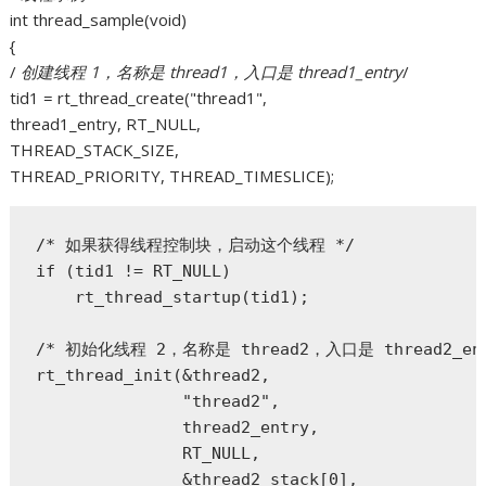
int thread_sample(void)
{
/
创建线程 1，名称是 thread1，入口是 thread1_entry
/
tid1 = rt_thread_create("thread1",
thread1_entry, RT_NULL,
THREAD_STACK_SIZE,
THREAD_PRIORITY, THREAD_TIMESLICE);
/* 如果获得线程控制块，启动这个线程 */

if (tid1 != RT_NULL)

    rt_thread_startup(tid1);

/* 初始化线程 2，名称是 thread2，入口是 thread2_entr
rt_thread_init(&thread2,

               "thread2",

               thread2_entry,

               RT_NULL,

               &thread2_stack[0],
