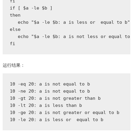
fi  

if [ $a -le $b ]  

then  

   echo "$a -le $b: a is less or  equal to b"  
else  

   echo "$a -le $b: a is not less or equal to 
fi  
运行结果：
10 -eq 20: a is not equal to b

10 -ne 20: a is not equal to b

10 -gt 20: a is not greater than b

10 -lt 20: a is less than b

10 -ge 20: a is not greater or equal to b

10 -le 20: a is less or  equal to b