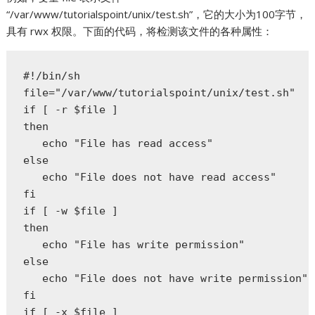
“/var/www/tutorialspoint/unix/test.sh”，它的大小为100字节，
具有 rwx 权限。下面的代码，将检测该文件的各种属性：
#!/bin/sh  

file="/var/www/tutorialspoint/unix/test.sh"  

if [ -r $file ]  

then  

   echo "File has read access"  

else  

   echo "File does not have read access"  

fi  

if [ -w $file ]  

then  

   echo "File has write permission"  

else  

   echo "File does not have write permission"  
fi  

if [ -x $file ]  
