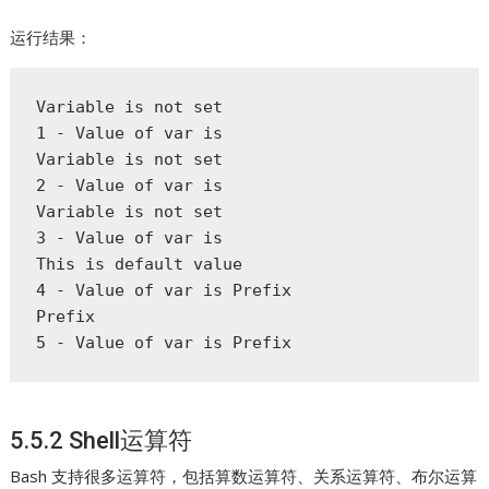
运行结果：
Variable is not set  

1 - Value of var is  

Variable is not set  

2 - Value of var is 

Variable is not set  

3 - Value of var is  

This is default value  

4 - Value of var is Prefix  

Prefix  

5 - Value of var is Prefix  
5.5.2 Shell运算符
Bash 支持很多运算符，包括算数运算符、关系运算符、布尔运算