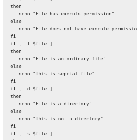
then  

   echo "File has execute permission"  

else  

   echo "File does not have execute permission
fi  

if [ -f $file ]  

then  

   echo "File is an ordinary file"  

else  

   echo "This is sepcial file"  

fi  

if [ -d $file ]  

then  

   echo "File is a directory"  

else  

   echo "This is not a directory"  

fi  

if [ -s $file ]  
