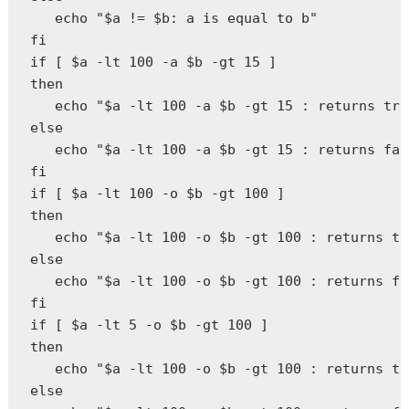
   echo "$a != $b: a is equal to b"  

fi  

if [ $a -lt 100 -a $b -gt 15 ]  

then  

   echo "$a -lt 100 -a $b -gt 15 : returns tru
else  

   echo "$a -lt 100 -a $b -gt 15 : returns fal
fi  

if [ $a -lt 100 -o $b -gt 100 ]  

then  

   echo "$a -lt 100 -o $b -gt 100 : returns tr
else  

   echo "$a -lt 100 -o $b -gt 100 : returns fa
fi  

if [ $a -lt 5 -o $b -gt 100 ]  

then  

   echo "$a -lt 100 -o $b -gt 100 : returns tr
else  
