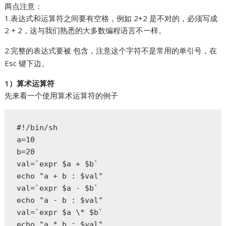
两点注意：
1.表达式和运算符之间要有空格，例如 2+2 是不对的，必须写成
2 + 2，这与我们熟悉的大多数编程语言不一样。
2.完整的表达式要被
包含，注意这个字符不是常用的单引号，在
Esc 键下边。
1）算术运算符
先来看一个使用算术运算符的例子
#!/bin/sh  

a=10  

b=20  

val=`expr $a + $b`  

echo "a + b : $val"  

val=`expr $a - $b`  

echo "a - b : $val"  

val=`expr $a \* $b`  

echo "a * b : $val"  
