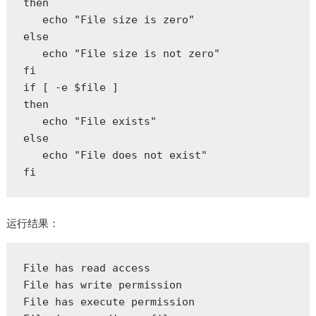
then  

   echo "File size is zero"  

else  

   echo "File size is not zero"  

fi  

if [ -e $file ]  

then  

   echo "File exists"  

else  

   echo "File does not exist"  

fi  
运行结果：
File has read access

File has write permission

File has execute permission
