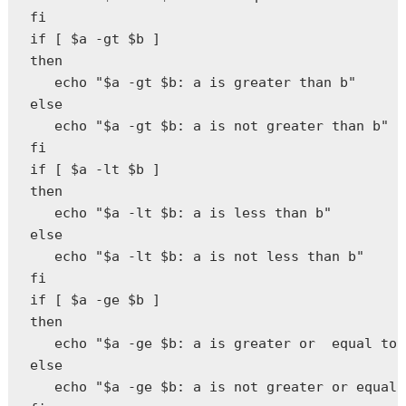
fi  

if [ $a -gt $b ]  

then  

   echo "$a -gt $b: a is greater than b"  

else  

   echo "$a -gt $b: a is not greater than b"  

fi  

if [ $a -lt $b ]  

then  

   echo "$a -lt $b: a is less than b"  

else  

   echo "$a -lt $b: a is not less than b"  

fi  

if [ $a -ge $b ]  

then  

   echo "$a -ge $b: a is greater or  equal to 
else  

   echo "$a -ge $b: a is not greater or equal 