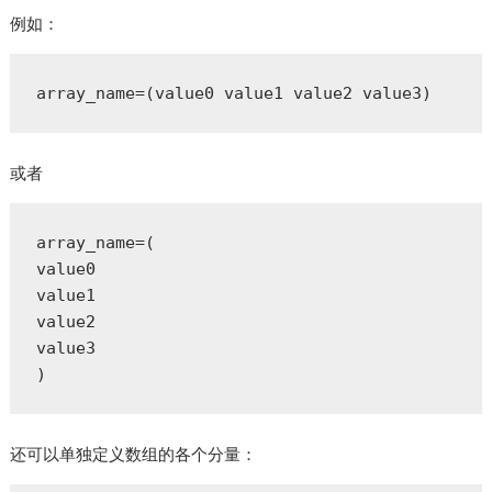
例如：
array_name=(value0 value1 value2 value3)
或者
array_name=(

value0

value1

value2

value3

)
还可以单独定义数组的各个分量：