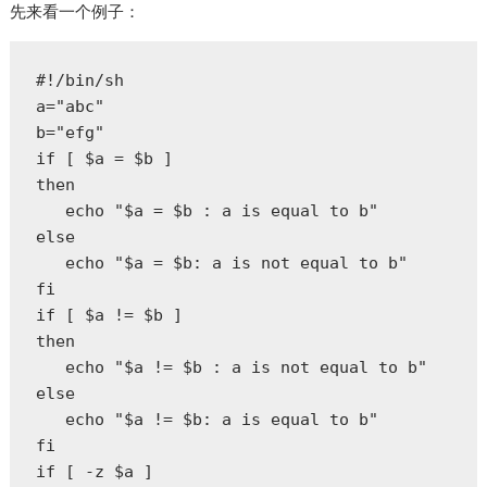
先来看一个例子：
#!/bin/sh  

a="abc"  

b="efg"  

if [ $a = $b ]  

then  

   echo "$a = $b : a is equal to b"  

else  

   echo "$a = $b: a is not equal to b"  

fi  

if [ $a != $b ]  

then  

   echo "$a != $b : a is not equal to b"  

else  

   echo "$a != $b: a is equal to b"  

fi  

if [ -z $a ]  
