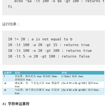
   echo "$a -lt 100 -o $b -gt 100 : returns fa
fi  
运行结果：
10 != 20 : a is not equal to b

10 -lt 100 -a 20 -gt 15 : returns true

10 -lt 100 -o 20 -gt 100 : returns true

10 -lt 5 -o 20 -gt 100 : returns false
4）字符串运算符