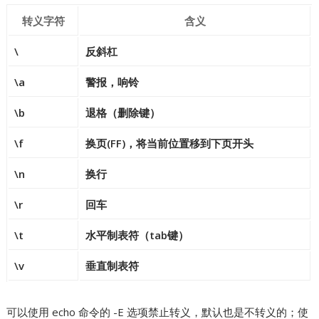
转义字符
含义
\
反斜杠
\a
警报，响铃
\b
退格（删除键）
\f
换页(FF)，将当前位置移到下页开头
\n
换行
\r
回车
\t
水平制表符（tab键）
\v
垂直制表符
可以使用 echo 命令的 -E 选项禁止转义，默认也是不转义的；使