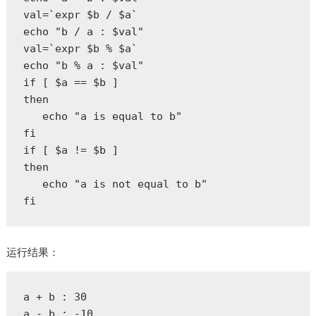
val=`expr $b / $a`  

echo "b / a : $val"  

val=`expr $b % $a`  

echo "b % a : $val"  

if [ $a == $b ]  

then  

   echo "a is equal to b"  

fi  

if [ $a != $b ]  

then  

   echo "a is not equal to b"  

fi  
运行结果：
a + b : 30

a - b : -10
