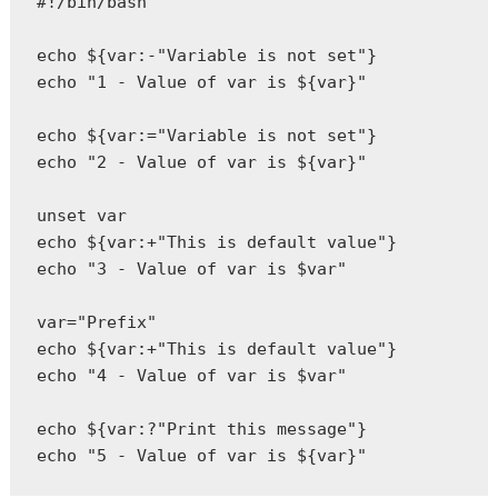
#!/bin/bash

echo ${var:-"Variable is not set"}

echo "1 - Value of var is ${var}"

echo ${var:="Variable is not set"}

echo "2 - Value of var is ${var}"

unset var

echo ${var:+"This is default value"}

echo "3 - Value of var is $var"

var="Prefix"

echo ${var:+"This is default value"}

echo "4 - Value of var is $var"

echo ${var:?"Print this message"}

echo "5 - Value of var is ${var}"