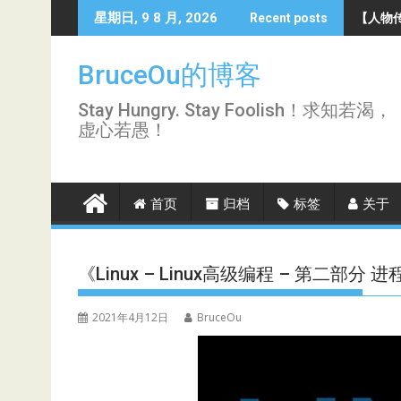
Skip
【人物传
星期日, 9 8 月, 2026
Recent posts
to
content
BruceOu的博客
Stay Hungry. Stay Foolish！求知若渴，
虚心若愚！
首页
归档
标签
关于
《Linux – Linux高级编程 – 第二
2021年4月12日
BruceOu