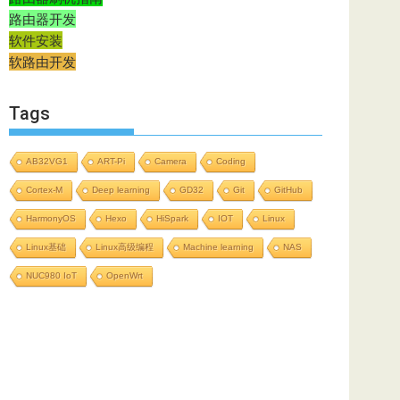
路由器开发
软件安装
软路由开发
Tags
AB32VG1
ART-Pi
Camera
Coding
Cortex-M
Deep learning
GD32
Git
GitHub
HarmonyOS
Hexo
HiSpark
IOT
Linux
Linux基础
Linux高级编程
Machine learning
NAS
NUC980 IoT
OpenWrt