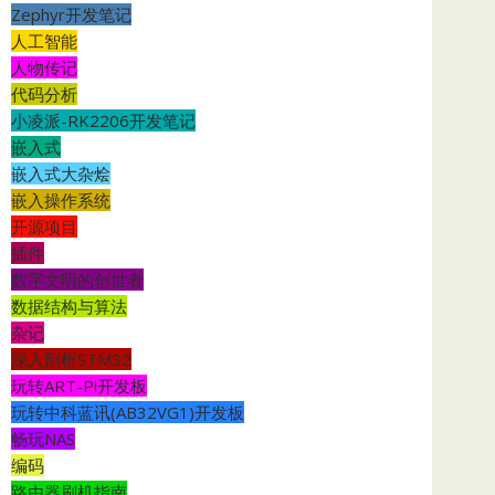
Zephyr开发笔记
人工智能
人物传记
代码分析
小凌派-RK2206开发笔记
嵌入式
嵌入式大杂烩
嵌入操作系统
开源项目
插件
数字文明的创世者
数据结构与算法
杂记
深入剖析STM32
玩转ART-Pi开发板
玩转中科蓝讯(AB32VG1)开发板
畅玩NAS
编码
路由器刷机指南