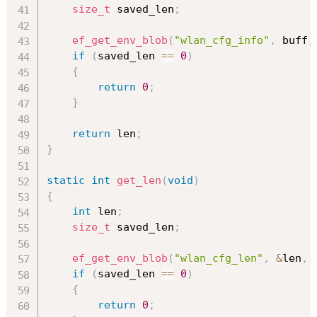
size_t
 saved_len
;
ef_get_env_blob
(
"wlan_cfg_info"
,
 buff
,
if
(
saved_len 
==
0
)
{
return
0
;
}
return
 len
;
}
static
int
get_len
(
void
)
{
int
 len
;
size_t
 saved_len
;
ef_get_env_blob
(
"wlan_cfg_len"
,
&
len
,
if
(
saved_len 
==
0
)
{
return
0
;