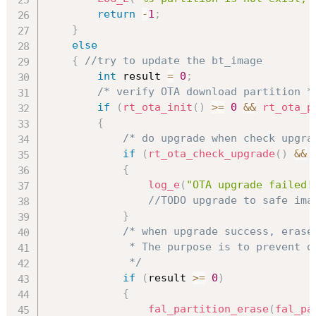
return
-
1
;
}
else
{
//try to update the bt_image
int
 result 
=
0
;
/* verify OTA download partition *
if
(
rt_ota_init
(
)
>=
0
&&
rt_ota_p
{
/* do upgrade when check upgra
if
(
rt_ota_check_upgrade
(
)
&&
{
log_e
(
"OTA upgrade failed!
//TODO upgrade to safe ima
}
/* when upgrade success, erase
             * The purpose is to prevent ot
             */
if
(
result 
>=
0
)
{
fal_partition_erase
(
fal_pa