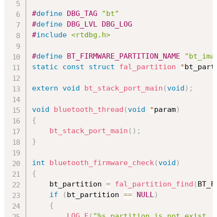
#
define
DBG_TAG
"bt"
#
define
DBG_LVL
DBG_LOG
#
include
<rtdbg.h>
#
define
BT_FIRMWARE_PARTITION_NAME
"bt_ima
static
const
struct
fal_partition
*
bt_part
extern
void
bt_stack_port_main
(
void
)
;
void
bluetooth_thread
(
void
*
param
)
{
bt_stack_port_main
(
)
;
}
int
bluetooth_firmware_check
(
void
)
{
    bt_partition 
=
fal_partition_find
(
BT_F
if
(
bt_partition 
==
NULL
)
{
LOG_E
(
"%s partition is not exist, 