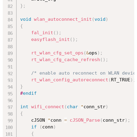
}
;
void
wlan_autoconnect_init
(
void
)
{
fal_init
(
)
;
easyflash_init
(
)
;
rt_wlan_cfg_set_ops
(
&
ops
)
;
rt_wlan_cfg_cache_refresh
(
)
;
/* enable auto reconnect on WLAN devic
rt_wlan_config_autoreconnect
(
RT_TRUE
)
;
}
#
endif
int
wifi_connect
(
char
*
conn_str
)
{
    cJSON 
*
conn 
=
cJSON_Parse
(
conn_str
)
;
if
(
conn
)
{