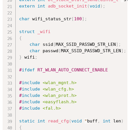
extern
int
adb_socket_init
(
void
)
;
char
 wifi_status_str
[
100
]
;
struct
_wifi
{
char
 ssid
[
MAX_SSID_PASSWD_STR_LEN
]
;
char
 passwd
[
MAX_SSID_PASSWD_STR_LEN
]
;
}
 wifi
;
#
ifdef
RT_WLAN_AUTO_CONNECT_ENABLE
#
include
<wlan_mgnt.h>
#
include
<wlan_cfg.h>
#
include
<wlan_prot.h>
#
include
<easyflash.h>
#
include
<fal.h>
static
int
read_cfg
(
void
*
buff
,
int
 len
)
{