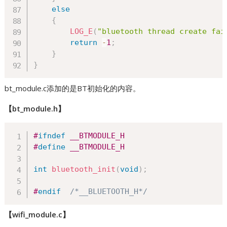
else
{
LOG_E
(
"bluetooth thread create fai
return
-
1
;
}
}
bt_module.c添加的是BT初始化的内容。
【bt_module.h】
#
ifndef
__BTMODULE_H
#
define
__BTMODULE_H
int
bluetooth_init
(
void
)
;
#
endif
/*__BLUETOOTH_H*/
【wifi_module.c】