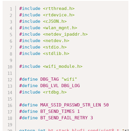
#
include
<rtthread.h>
#
include
<rtdevice.h>
#
include
<cJSON.h>
#
include
<wlan_mgnt.h>
#
include
<netdev_ipaddr.h>
#
include
<netdev.h>
#
include
<stdio.h>
#
include
<stdlib.h>
#
include
<wifi_module.h>
#
define
DBG_TAG
"wifi"
#
define
DBG_LVL
DBG_LOG
#
include
<rtdbg.h>
#
define
MAX_SSID_PASSWD_STR_LEN
50
#
define
BT_SEND_TIMES
1
#
define
BT_SEND_FAIL_RETRY
3
extern
int
bt_stack_blufi_send
(
uint8_t
*
st