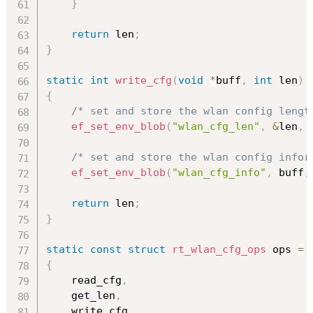
}
return
 len
;
}
static
int
write_cfg
(
void
*
buff
,
int
 len
)
{
/* set and store the wlan config lengt
ef_set_env_blob
(
"wlan_cfg_len"
,
&
len
,
/* set and store the wlan config infor
ef_set_env_blob
(
"wlan_cfg_info"
,
 buff
,
return
 len
;
}
static
const
struct
rt_wlan_cfg_ops
 ops 
=
{
    read_cfg
,
    get_len
,