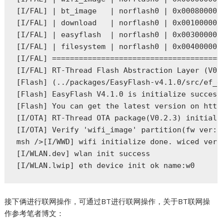
[I/FAL] | bt_image   | norflash0 | 0x00080000 
[I/FAL] | download   | norflash0 | 0x00100000 
[I/FAL] | easyflash  | norflash0 | 0x00300000 
[I/FAL] | filesystem | norflash0 | 0x00400000 
[I/FAL] ======================================
[I/FAL] RT-Thread Flash Abstraction Layer (V0.
[Flash] (../packages/EasyFlash-v4.1.0/src/ef_e
[Flash] EasyFlash V4.1.0 is initialize success.
[Flash] You can get the latest version on http
[I/OTA] RT-Thread OTA package(V0.2.3) initiali
[I/OTA] Verify 'wifi_image' partition(fw ver: 
msh />[I/WWD] wifi initialize done. wiced vers
[I/WLAN.dev] wlan init success

[I/WLAN.lwip] eth device init ok name:w0
接下俩进行联网操作，可通过BT进行联网操作，关于BT联网操
作参考笔者博文：