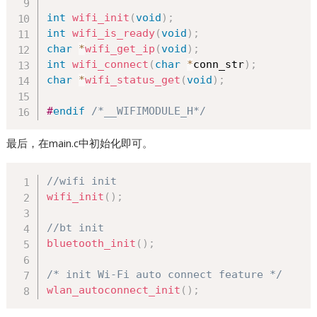
int
wifi_init
(
void
)
;
int
wifi_is_ready
(
void
)
;
char
*
wifi_get_ip
(
void
)
;
int
wifi_connect
(
char
*
conn_str
)
;
char
*
wifi_status_get
(
void
)
;
#
endif
/*__WIFIMODULE_H*/
最后，在main.c中初始化即可。
//wifi init
wifi_init
(
)
;
//bt init
bluetooth_init
(
)
;
/* init Wi-Fi auto connect feature */
wlan_autoconnect_init
(
)
;