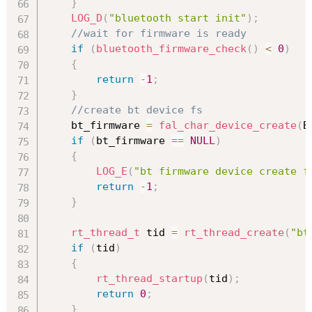
}
LOG_D
(
"bluetooth start init"
)
;
//wait for firmware is ready
if
(
bluetooth_firmware_check
(
)
<
0
)
{
return
-
1
;
}
//create bt device fs
    bt_firmware 
=
fal_char_device_create
(
B
if
(
bt_firmware 
==
NULL
)
{
LOG_E
(
"bt firmware device create f
return
-
1
;
}
rt_thread_t
 tid 
=
rt_thread_create
(
"bt
if
(
tid
)
{
rt_thread_startup
(
tid
)
;
return
0
;
}