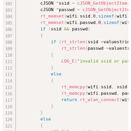
        cJSON 
*
ssid 
=
cJSON_GetObjectItem
(
        cJSON 
*
passwd 
=
cJSON_GetObjectIte
rt_memset
(
wifi
.
ssid
,
0
,
sizeof
(
wifi
.
rt_memset
(
wifi
.
passwd
,
0
,
sizeof
(
wif
if
(
ssid 
&&
 passwd
)
{
if
(
rt_strlen
(
ssid
->
valuestrin
rt_strlen
(
passwd
->
valuestr
{
LOG_E
(
"invalid ssid or pas
}
else
{
rt_memcpy
(
wifi
.
ssid
,
 ssid
-
rt_memcpy
(
wifi
.
passwd
,
 pas
return
rt_wlan_connect
(
wif
}
}
else
{