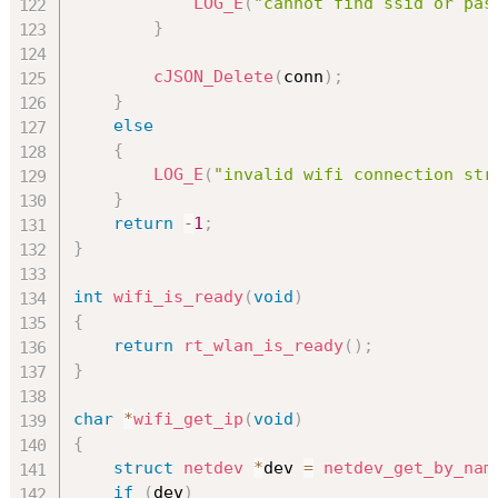
LOG_E
(
"cannot find ssid or pas
}
cJSON_Delete
(
conn
)
;
}
else
{
LOG_E
(
"invalid wifi connection str
}
return
-
1
;
}
int
wifi_is_ready
(
void
)
{
return
rt_wlan_is_ready
(
)
;
}
char
*
wifi_get_ip
(
void
)
{
struct
netdev
*
dev 
=
netdev_get_by_nam
if
(
dev
)