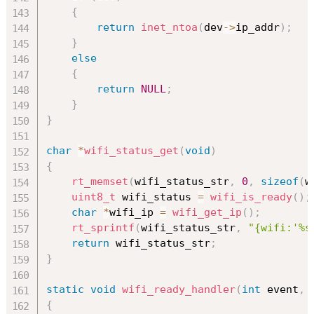
{
return
inet_ntoa
(
dev
->
ip_addr
)
;
}
else
{
return
NULL
;
}
}
char
*
wifi_status_get
(
void
)
{
rt_memset
(
wifi_status_str
,
0
,
sizeof
(
w
uint8_t
 wifi_status 
=
wifi_is_ready
(
)
;
char
*
wifi_ip 
=
wifi_get_ip
(
)
;
rt_sprintf
(
wifi_status_str
,
"{wifi:'%s
return
 wifi_status_str
;
}
static
void
wifi_ready_handler
(
int
 event
,
{