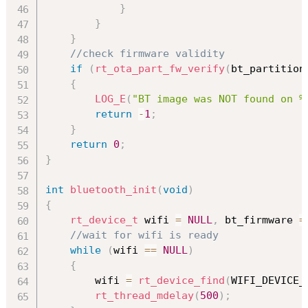
}
}
}
//check firmware validity
if
(
rt_ota_part_fw_verify
(
bt_partition
{
LOG_E
(
"BT image was NOT found on %
return
-
1
;
}
return
0
;
}
int
bluetooth_init
(
void
)
{
rt_device_t
 wifi 
=
NULL
,
 bt_firmware 
=
//wait for wifi is ready
while
(
wifi 
==
NULL
)
{
        wifi 
=
rt_device_find
(
WIFI_DEVICE_
rt_thread_mdelay
(
500
)
;