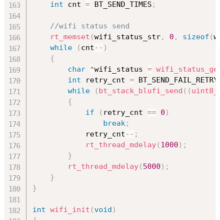
int
 cnt 
=
 BT_SEND_TIMES
;
//wifi status send
rt_memset
(
wifi_status_str
,
0
,
sizeof
(
w
while
(
cnt
--
)
{
char
*
wifi_status 
=
wifi_status_ge
int
 retry_cnt 
=
 BT_SEND_FAIL_RETRY
while
(
bt_stack_blufi_send
(
(
uint8_
{
if
(
retry_cnt 
==
0
)
break
;
            retry_cnt
--
;
rt_thread_mdelay
(
1000
)
;
}
rt_thread_mdelay
(
5000
)
;
}
}
int
wifi_init
(
void
)