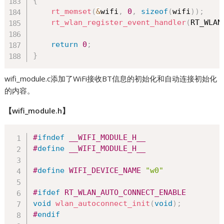
{
rt_memset
(
&
wifi
,
0
,
sizeof
(
wifi
)
)
;
rt_wlan_register_event_handler
(
RT_WLAN
return
0
;
}
wifi_module.c添加了WiFi接收BT信息的初始化和自动连接初始化
的内容。
【wifi_module.h】
#
ifndef
__WIFI_MODULE_H__
#
define
__WIFI_MODULE_H__
#
define
WIFI_DEVICE_NAME
"w0"
#
ifdef
RT_WLAN_AUTO_CONNECT_ENABLE
void
wlan_autoconnect_init
(
void
)
;
#
endif