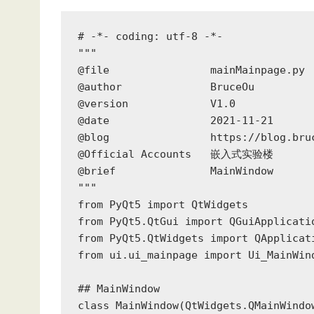
# -*- coding: utf-8 -*-

"""

@file                mainMainpage.py

@author              BruceOu

@version             V1.0

@date                2021-11-21

@blog                https://blog.bruc
@Official Accounts   嵌入式实验楼

@brief               MainWindow

"""

from PyQt5 import QtWidgets

from PyQt5.QtGui import QGuiApplicatio
from PyQt5.QtWidgets import QApplicat
from ui.ui_mainpage import Ui_MainWind
## MainWindow

class MainWindow(QtWidgets.QMainWindow