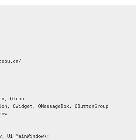
eou.cn/

n, QIcon

ion, QWidget, QMessageBox, QButtonGroup

ow

, Ui_MainWindow):
