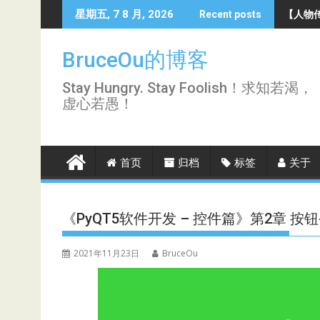
Skip
【人物传
星期五, 7 8 月, 2026
Recent posts
to
content
BruceOu的博客
Stay Hungry. Stay Foolish！求知若渴，
虚心若愚！
首页
归档
标签
关于
《PyQT5软件开发 – 控件篇》第2章 按钮-2(QRad
2021年11月23日
BruceOu