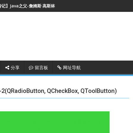
记】Java之父-詹姆斯·高斯林
分享
留言板
网址导航
ioButton, QCheckBox, QToolButton)