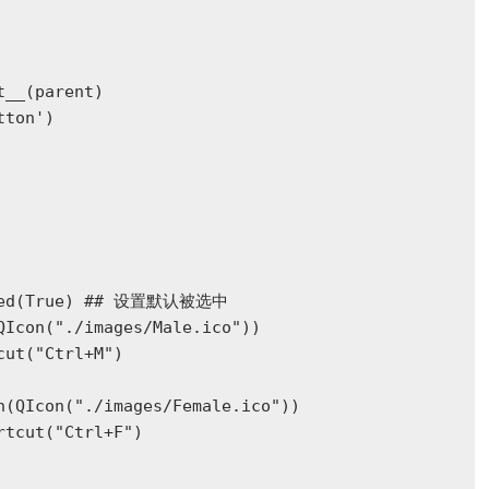
__(parent)

ton')

cked(True) ## 设置默认被选中

Icon("./images/Male.ico"))

ut("Ctrl+M")

n(QIcon("./images/Female.ico"))

tcut("Ctrl+F")
