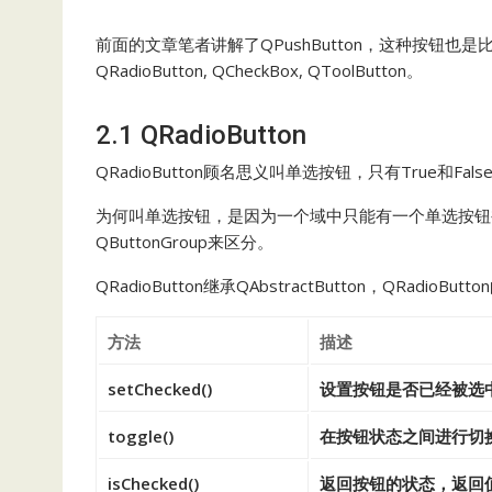
前面的文章笔者讲解了QPushButton，这种按钮
QRadioButton, QCheckBox, QToolButton。
2.1 QRadioButton
QRadioButton顾名思义叫单选按钮，只有True和Fal
为何叫单选按钮，是因为一个域中只能有一个单选按钮被
QButtonGroup来区分。
QRadioButton继承QAbstractButton，QRadioB
方法
描述
setChecked()
设置按钮是否已经被选
toggle()
在按钮状态之间进行切
isChecked()
返回按钮的状态，返回值为