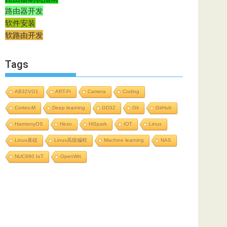
路由器开发
软件安装
软路由开发
Tags
AB32VG1
ART-Pi
Camera
Coding
Cortex-M
Deep learning
GD32
Git
GitHub
HarmonyOS
Hexo
HiSpark
IOT
Linux
Linux基础
Linux高级编程
Machine learning
NAS
NUC980 IoT
OpenWrt