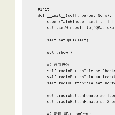
    #init

    def __init__(self, parent=None):

        super(MainWindow, self).__init
        self.setWindowTitle('QRadioBut
        self.setupUi(self)

        self.show()

        ## 设置按钮

        self.radioButtonMale.setChe
        self.radioButtonMale.setIcon(Q
        self.radioButtonMale.setShortc
        self.radioButtonFemale.setIco
        self.radioButtonFemale.setShor
        ## 新建 QButtonGroup
