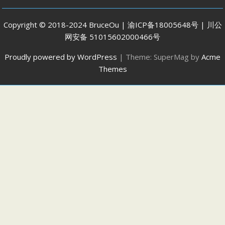
Copyright © 2018-2024 BruceOu | 渝ICP备18005648号 | 川公
网安备 51015602000466号
Proudly powered by WordPress
|
Theme: SuperMag by
Acme
Themes