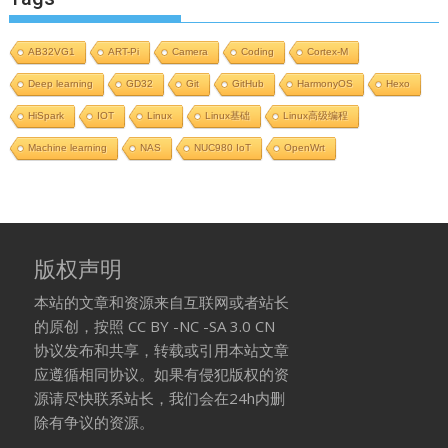
AB32VG1
ART-Pi
Camera
Coding
Cortex-M
Deep learning
GD32
Git
GitHub
HarmonyOS
Hexo
HiSpark
IOT
Linux
Linux基础
Linux高级编程
Machine learning
NAS
NUC980 IoT
OpenWrt
版权声明
本站的文章和资源来自互联网或者站长
的原创，按照 CC BY -NC -SA 3.0 CN
协议发布和共享，转载或引用本站文章
应遵循相同协议。如果有侵犯版权的资
源请尽快联系站长，我们会在24h内删
除有争议的资源。