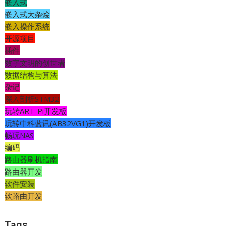
嵌入式
嵌入式大杂烩
嵌入操作系统
开源项目
插件
数字文明的创世者
数据结构与算法
杂记
深入剖析STM32
玩转ART-Pi开发板
玩转中科蓝讯(AB32VG1)开发板
畅玩NAS
编码
路由器刷机指南
路由器开发
软件安装
软路由开发
Tags