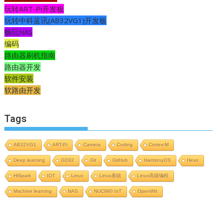
玩转ART-Pi开发板
玩转中科蓝讯(AB32VG1)开发板
畅玩NAS
编码
路由器刷机指南
路由器开发
软件安装
软路由开发
Tags
AB32VG1
ART-Pi
Camera
Coding
Cortex-M
Deep learning
GD32
Git
GitHub
HarmonyOS
Hexo
HiSpark
IOT
Linux
Linux基础
Linux高级编程
Machine learning
NAS
NUC980 IoT
OpenWrt