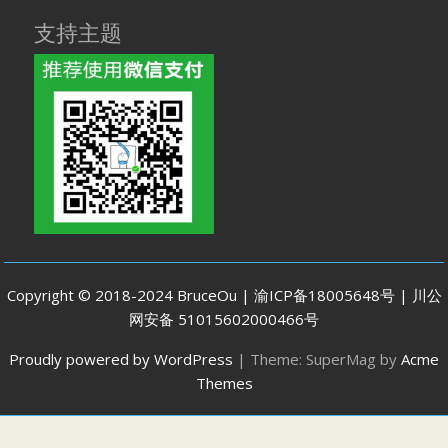
支持主题
Copyright © 2018-2024 BruceOu | 渝ICP备18005648号 | 川公
网安备 51015602000466号
Proudly powered by WordPress
|
Theme: SuperMag by
Acme
Themes