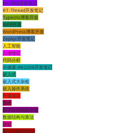
RK3568开发笔记
RT-Thread开发笔记
Typecho博客开发
WEB开发
WordPress博客开发
Zephyr开发笔记
人工智能
人物传记
代码分析
小凌派-RK2206开发笔记
嵌入式
嵌入式大杂烩
嵌入操作系统
开源项目
插件
数字文明的创世者
数据结构与算法
杂记
深入剖析STM32