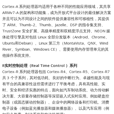
Cortex-A 系列处理器均适用于各种不同的性能应用领域，其共享
ARMv7-A 的架构和功能集，成为开放式平台设计的最佳解决方案
并且可以为不同设计之间的软件提供兼容性和可移植性，其提供
了 ARM、Thumb-2、Thumb、Jazelle、DSP 的指令集支持、
TrustZone 安全扩展、高级单精度和双精度浮点支持、NEON 媒
体处理引擎及对包括 Linux 全部分发版本（Android、Chrome、
Ubuntu和Debian）、Linux 第三方（MontaVista、QNX、Wind
River、Symbian、Windows CE）、需要使用内存管理单元的其
他操作系统支持。
R实时控制处理（Real Time Control ）系列
Cortex-R 系列处理器包括 Cortex-R4、Cortex-R5、Cortex-R7
共 3 个子系列，其对低功耗、良好的中断行为、卓越性能及与现
有平台的高兼容性这些需求进行了平衡考虑，具有高性能、实
时、安全和经济实惠的特点，面向如汽车制动系统、动力传动解
决方案、大容量存储控制器等深层嵌入式实时应用。例如硬盘控
制器（或固态驱动控制器）、企业中的网络设备和打印机、消费
电子设备（例如蓝光播放器和媒体播放器）、以及汽车应用（例