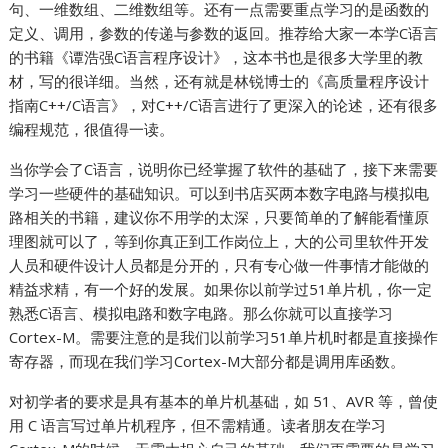
句、一维数组、二维数组等。还有一点需要重点学习的是函数的
定义、调用，参数的传递与参数的返回。推荐给大家一本学C语言
的书籍《谭浩强C语言程序设计》，这本书也是很多大学里的教
材，写的很详细。当然，还有就是林锐博士的《高质量程序设计
指南C++/C语言》，对C++/C语言进行了更深入的论述，还有很多
编程规范，很值得一读。
当你学会了C语言，说明你已经掌握了软件的基础了，接下来需要
学习一些硬件的基础知识。可以到书店买两本数字电路与模拟电
路相关的书籍，建议你不用学的太深，只要简单的了解能看懂原
理图就可以了，等到你真正到工作岗位上，大的公司里软件开发
人员和硬件设计人员都是分开的，只有专心做一件事情才能做的
精益求精，有一个好的发展。如果你以前学过51单片机，你一定
熟悉C语言、模拟电路和数字电路。那么你就可以直接学习
Cortex-M。需要注意的是我们以前学习51单片机时都是直接操作
寄存器，而现在我们学习Cortex-M大部分都是调用库函数。
对初学者的要求是具有基本的单片机基础，如 51、AVR 等，曾使
用 C 语言写过单片机程序，但不需精通。读者朋友在学习