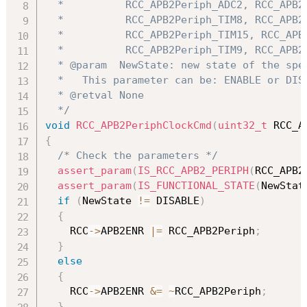
  *          RCC_APB2Periph_ADC2, RCC_APB2
  *          RCC_APB2Periph_TIM8, RCC_APB2
  *          RCC_APB2Periph_TIM15, RCC_APB
  *          RCC_APB2Periph_TIM9, RCC_APB2
  * @param  NewState: new state of the spec
  *   This parameter can be: ENABLE or DISA
  * @retval None

  */
void
RCC_APB2PeriphClockCmd
(
uint32_t
 RCC_A
{
/* Check the parameters */
assert_param
(
IS_RCC_APB2_PERIPH
(
RCC_APB2
assert_param
(
IS_FUNCTIONAL_STATE
(
NewStat
if
(
NewState 
!=
 DISABLE
)
{
    RCC
->
APB2ENR 
|=
 RCC_APB2Periph
;
}
else
{
    RCC
->
APB2ENR 
&=
~
RCC_APB2Periph
;
}