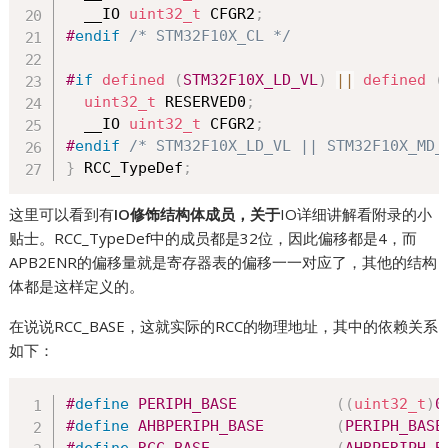
  __IO 
uint32_t
 CFGR2
;
#
endif
/* STM32F10X_CL */
#
if
defined
(
STM32F10X_LD_VL
)
||
defined
(
uint32_t
 RESERVED0
;
  __IO 
uint32_t
 CFGR2
;
#
endif
/* STM32F10X_LD_VL || STM32F10X_MD_
}
 RCC_TypeDef
;
这里可以看到有
IO修饰结构体成员，关于
IO详细讲解看附录的小
贴士。RCC_TypeDef中的成员都是32位，因此偏移都是4，而
APB2ENR的偏移量就是寄存器表的偏移一一对应了，其他的结构
体都是这样定义的。
在说说RCC_BASE，这就实际的RCC的物理地址，其中的依赖关系
如下：
#
define
PERIPH_BASE
(
(
uint32_t
)
0
#
define
AHBPERIPH_BASE
(
PERIPH_BASE
#
define
RCC_BASE
(
AHBPERIPH_B