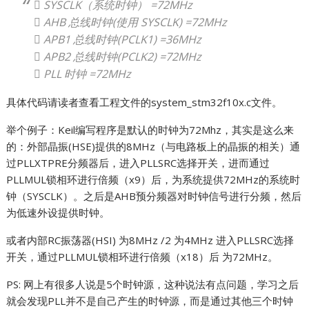
 SYSCLK（系统时钟） =72MHz
 AHB 总线时钟(使用 SYSCLK) =72MHz
 APB1 总线时钟(PCLK1) =36MHz
 APB2 总线时钟(PCLK2) =72MHz
 PLL 时钟 =72MHz
具体代码请读者查看工程文件的system_stm32f10x.c文件。
举个例子：Keil编写程序是默认的时钟为72Mhz，其实是这么来
的：外部晶振(HSE)提供的8MHz（与电路板上的晶振的相关）通
过PLLXTPRE分频器后，进入PLLSRC选择开关，进而通过
PLLMUL锁相环进行倍频（x9）后，为系统提供72MHz的系统时
钟（SYSCLK）。之后是AHB预分频器对时钟信号进行分频，然后
为低速外设提供时钟。
或者内部RC振荡器(HSI) 为8MHz /2 为4MHz 进入PLLSRC选择
开关，通过PLLMUL锁相环进行倍频（x18）后 为72MHz。
PS: 网上有很多人说是5个时钟源，这种说法有点问题，学习之后
就会发现PLL并不是自己产生的时钟源，而是通过其他三个时钟