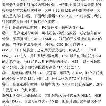
源可分为外部时钟源和内部时钟源，外部时钟源就是从外部通过
接晶振的方式获取时钟源，其中 HSE 和 LSE 是外部时钟源，其
他的是内部时钟源。下面我们看看 STM32 的 5 个时钟源，我们
讲解顺序是按图中红圈标示的顺序：
①HSI 是高速内部时钟， RC 振荡器，频率为 8MHz。
②HSE 是高速外部时钟，可接石英 /陶瓷谐振器，或者接外部时
钟源，频率范围为4MHz~16MHz。 我们的开发板接的是 8M 的
晶振。当使用有源晶振时，时钟从 OSC_IN 引脚进入，
OSC_OUT 引脚悬空，当选用无源晶振时，时钟从 OSC_IN 和
OSC_OUT 进入，并且要配谐振电容。HSE 最常使用的就是 8M
的无源晶振。当确定 PLL 时钟来源的时候， HSE 可以不分频或
者 2 分频，这个由时钟配置寄存器 CFGR 的位 17。
③LSI 是低速内部时钟，RC 振荡器，频率为 40kHz。独立看门狗
的时钟源只能是 LSI，同时 LSI 还可以作为 RTC 的时钟源。
④LSE 是低速外部时钟，接频率为 32.768kHz 的石英晶体。这个
主要是 RTC 的时钟源。
⑤PLL 为锁相环倍频输出，其时钟输入源可选择为 HSI/2、HSE
或者 HSE/2。倍频可选择为2~16 倍，但是其输出频率最大不得