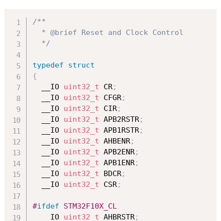
/** 

  * @brief Reset and Clock Control

  */
typedef
struct
{
  __IO 
uint32_t
 CR
;
  __IO 
uint32_t
 CFGR
;
  __IO 
uint32_t
 CIR
;
  __IO 
uint32_t
 APB2RSTR
;
  __IO 
uint32_t
 APB1RSTR
;
  __IO 
uint32_t
 AHBENR
;
  __IO 
uint32_t
 APB2ENR
;
  __IO 
uint32_t
 APB1ENR
;
  __IO 
uint32_t
 BDCR
;
  __IO 
uint32_t
 CSR
;
#
ifdef
STM32F10X_CL  
  __IO 
uint32_t
 AHBRSTR
;