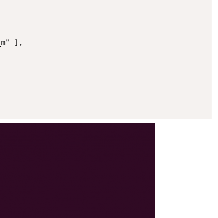
m" ],
