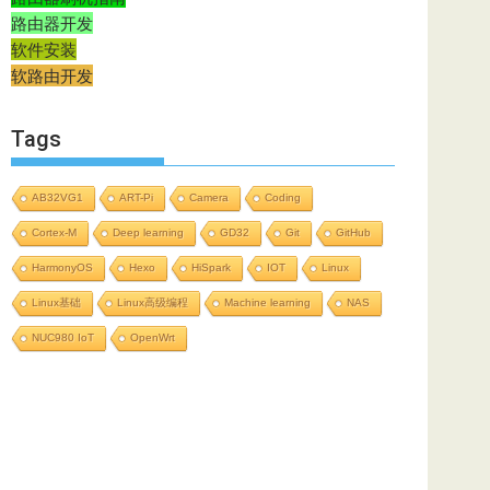
路由器开发
软件安装
软路由开发
Tags
AB32VG1
ART-Pi
Camera
Coding
Cortex-M
Deep learning
GD32
Git
GitHub
HarmonyOS
Hexo
HiSpark
IOT
Linux
Linux基础
Linux高级编程
Machine learning
NAS
NUC980 IoT
OpenWrt