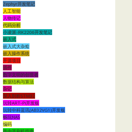
Zephyr开发笔记
人工智能
人物传记
代码分析
小凌派-RK2206开发笔记
嵌入式
嵌入式大杂烩
嵌入操作系统
开源项目
插件
数字文明的创世者
数据结构与算法
杂记
深入剖析STM32
玩转ART-Pi开发板
玩转中科蓝讯(AB32VG1)开发板
畅玩NAS
编码
路由器刷机指南