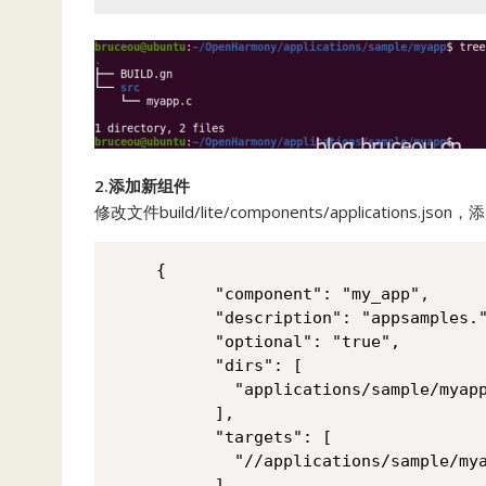
2.添加新组件
修改文件build/lite/components/applications.js
{

      "component": "my_app",

      "description": "appsamples."
      "optional": "true",

      "dirs": [

        "applications/sample/myapp
      ],

      "targets": [

        "//applications/sample/mya
      ],
