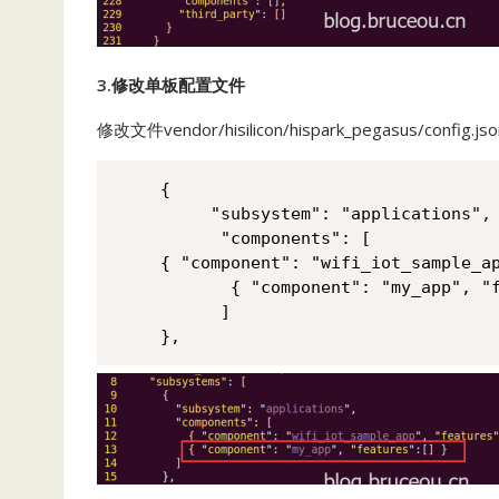
3.修改单板配置文件
修改文件vendor/hisilicon/hispark_pegasus/con
{

     "subsystem": "applications",

      "components": [

{ "component": "wifi_iot_sample_ap
       { "component": "my_app", "f
      ]

},