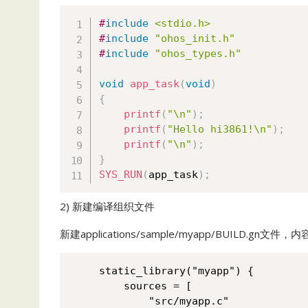
#
include
<stdio.h>
#
include
"ohos_init.h"
#
include
"ohos_types.h"
void
app_task
(
void
)
{
printf
(
"\n"
)
;
printf
(
"Hello hi3861!\n"
)
;
printf
(
"\n"
)
;
}
SYS_RUN
(
app_task
)
;
2) 新建编译组织文件
新建applications/sample/myapp/BUILD.gn文
static_library("myapp") {

    sources = [

        "src/myapp.c"
