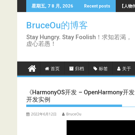
Skip
【人物传
星期五, 7 8 月, 2026
Recent posts
to
content
BruceOu的博客
Stay Hungry. Stay Foolish！求知若渴，
虚心若愚！
首页
归档
标签
关于
《HarmonyOS开发 – OpenHarmon
开发实例
2022年6月12日
BruceOu