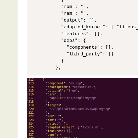
      "rom": "",

      "ram": "",

      "output": [],

      "adapted_kernel": [ "liteos_
      "features": [],

      "deps": {

        "components": [],

        "third_party": []

      }

    },