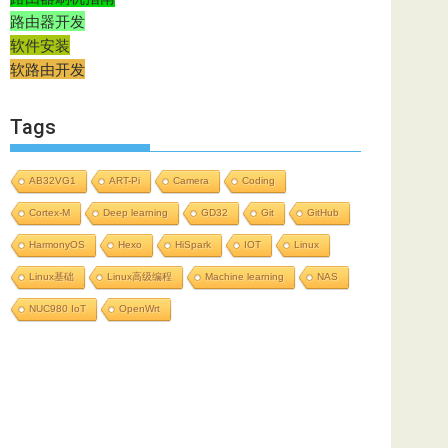
路由器开发
软件安装
软路由开发
Tags
AB32VG1
ART-Pi
Camera
Coding
Cortex-M
Deep learning
GD32
Git
GitHub
HarmonyOS
Hexo
HiSpark
IOT
Linux
Linux基础
Linux高级编程
Machine learning
NAS
NUC980 IoT
OpenWrt