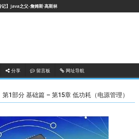
记】Java之父-詹姆斯·高斯林
分享
留言板
网址导航
)】第1部分 基础篇 – 第15章 低功耗（电源管理）