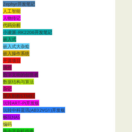
Zephyr开发笔记
人工智能
人物传记
代码分析
小凌派-RK2206开发笔记
嵌入式
嵌入式大杂烩
嵌入操作系统
开源项目
插件
数字文明的创世者
数据结构与算法
杂记
深入剖析STM32
玩转ART-Pi开发板
玩转中科蓝讯(AB32VG1)开发板
畅玩NAS
编码
路由器刷机指南