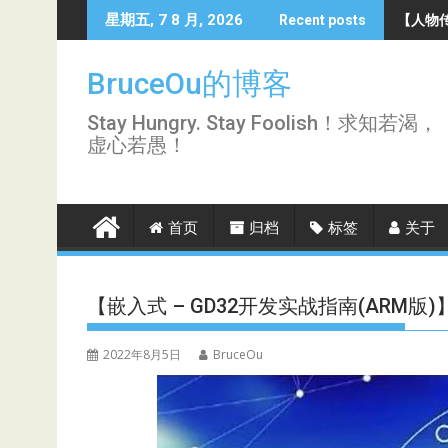
Skip
【人物传
星期五, 7 8 月, 2026
Recent posts
to
content
BruceOu的博客
Stay Hungry. Stay Foolish！求知若渴，
虚心若愚！
首页
归档
标签
关于
【嵌入式 – GD32开发实战指南(ARM版
2022年8月5日
BruceOu