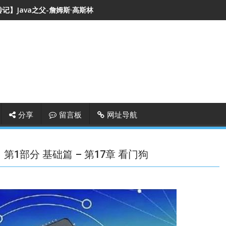
记】Java之父-詹姆斯·高斯林
分享
留言板
网址导航
】第1部分 基础篇 – 第17章 看门狗