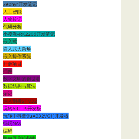
Zephyr开发笔记
人工智能
人物传记
代码分析
小凌派-RK2206开发笔记
嵌入式
嵌入式大杂烩
嵌入操作系统
开源项目
插件
数字文明的创世者
数据结构与算法
杂记
深入剖析STM32
玩转ART-Pi开发板
玩转中科蓝讯(AB32VG1)开发板
畅玩NAS
编码
路由器刷机指南