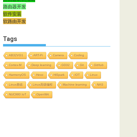
路由器开发
软件安装
软路由开发
Tags
AB32VG1
ART-Pi
Camera
Coding
Cortex-M
Deep learning
GD32
Git
GitHub
HarmonyOS
Hexo
HiSpark
IOT
Linux
Linux基础
Linux高级编程
Machine learning
NAS
NUC980 IoT
OpenWrt