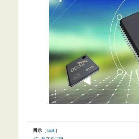
目录
隐藏
17.1独立看门狗