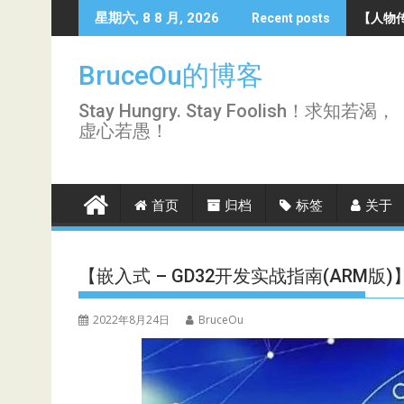
Skip
【人物传
星期六, 8 8 月, 2026
Recent posts
to
content
BruceOu的博客
Stay Hungry. Stay Foolish！求知若渴，
虚心若愚！
首页
归档
标签
关于
【嵌入式 – GD32开发实战指南(ARM版)
2022年8月24日
BruceOu