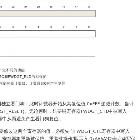
始启用独立看门狗；此时计数器开始从其复位值 0xFFF 递减计数。当计
GT_RESET)。无论何时，只要键寄存器FWDGT_CTL中被写入
数器中从而避免产生看门狗复位 。
能。要修改这两个寄存器的值，必须先向FWDGT_CTL寄存器中写入
寄存器将重新被保护。重装载操作(即写入 0xAAAA)也会启动写保