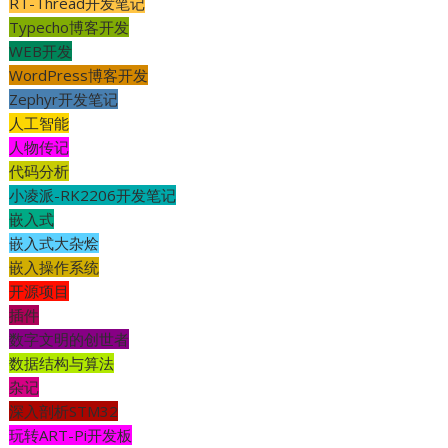
RT-Thread开发笔记
Typecho博客开发
WEB开发
WordPress博客开发
Zephyr开发笔记
人工智能
人物传记
代码分析
小凌派-RK2206开发笔记
嵌入式
嵌入式大杂烩
嵌入操作系统
开源项目
插件
数字文明的创世者
数据结构与算法
杂记
深入剖析STM32
玩转ART-Pi开发板