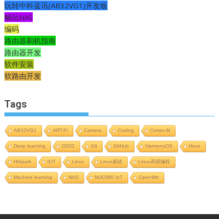
玩转中科蓝讯(AB32VG1)开发板
畅玩NAS
编码
路由器刷机指南
路由器开发
软件安装
软路由开发
Tags
AB32VG1
ART-Pi
Camera
Coding
Cortex-M
Deep learning
GD32
Git
GitHub
HarmonyOS
Hexo
HiSpark
IOT
Linux
Linux基础
Linux高级编程
Machine learning
NAS
NUC980 IoT
OpenWrt