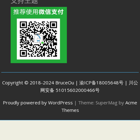
支持主题
Copyright © 2018-2024 BruceOu | 渝ICP备18005648号 | 川公
网安备 51015602000466号
Proudly powered by WordPress
|
Theme: SuperMag by
Acme
Themes