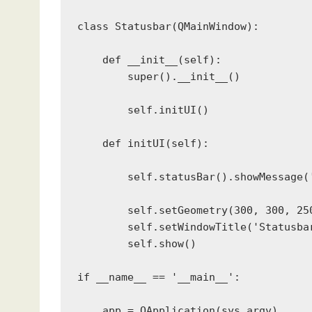
class Statusbar(QMainWindow):

    def __init__(self):

        super().__init__()

        self.initUI()

    def initUI(self):               

        self.statusBar().showMessage('
        self.setGeometry(300, 300, 250
        self.setWindowTitle('Statusbar
        self.show()

if __name__ == '__main__':

    app = QApplication(sys.argv)
