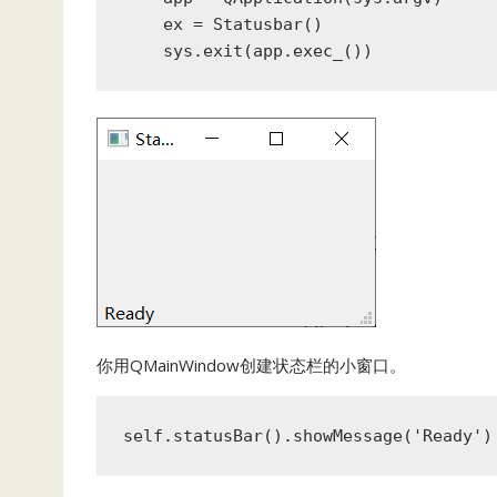
    ex = Statusbar()

    sys.exit(app.exec_())
你用QMainWindow创建状态栏的小窗口。
self.statusBar().showMessage('Ready')