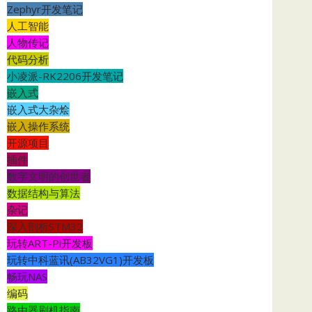
Zephyr开发笔记
人工智能
人物传记
代码分析
小凌派-RK2206开发笔记
嵌入式
嵌入式大杂烩
嵌入操作系统
开源项目
插件
数字文明的创世者
数据结构与算法
杂记
深入剖析STM32
玩转ART-Pi开发板
玩转中科蓝讯(AB32VG1)开发板
畅玩NAS
编码
路由器刷机指南