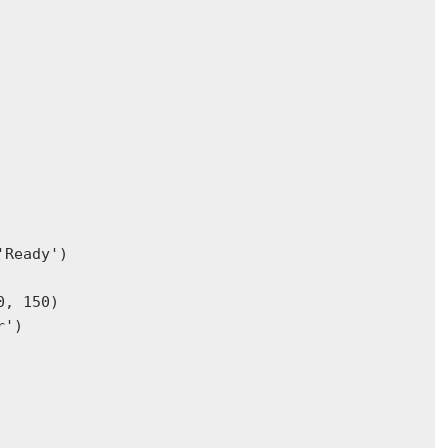
Ready')

, 150)

')    
