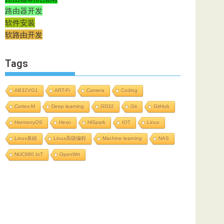
路由器开发
软件安装
软路由开发
Tags
AB32VG1
ART-Pi
Camera
Coding
Cortex-M
Deep learning
GD32
Git
GitHub
HarmonyOS
Hexo
HiSpark
IOT
Linux
Linux基础
Linux高级编程
Machine learning
NAS
NUC980 IoT
OpenWrt