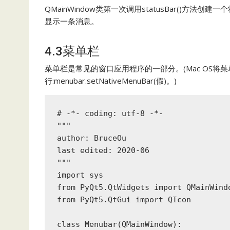
QMainWindow类第一次调用statusBar()方法创
显示一条消息。
4.3菜单栏
菜单栏是常见的窗口应用程序的一部分。(Mac OS将
行:menubar.setNativeMenuBar(假)。)
# -*- coding: utf-8 -*-

"""

author: BruceOu

last edited: 2020-06

"""

import sys

from PyQt5.QtWidgets import QMainWind
from PyQt5.QtGui import QIcon

class Menubar(QMainWindow):
