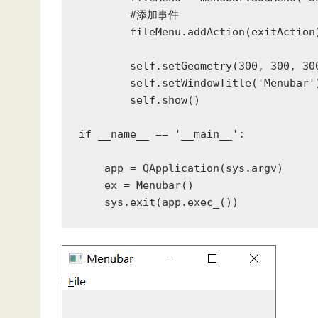
        #添加事件

        fileMenu.addAction(exitAction)
        self.setGeometry(300, 300, 300
        self.setWindowTitle('Menubar')
        self.show()

if __name__ == '__main__':

    app = QApplication(sys.argv)

    ex = Menubar()

    sys.exit(app.exec_())  