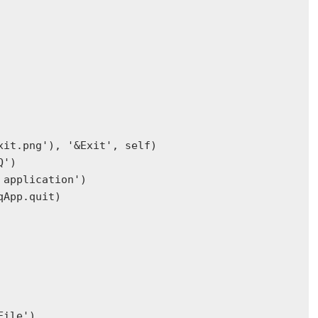
xit.png'), '&Exit', self)        

')

application')

App.quit)

ile')
