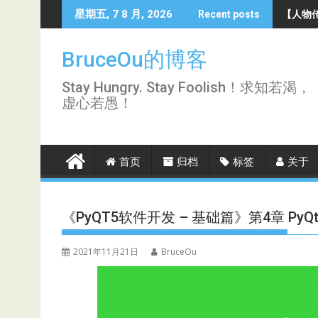
Skip
【人物传
星期五, 7 8 月, 2026
Recent posts
to
content
BruceOu的博客
Stay Hungry. Stay Foolish！求知若渴，
虚心若愚！
首页
归档
标签
关于
《PyQT5软件开发 – 基础篇》第4章 Py
2021年11月21日
BruceOu