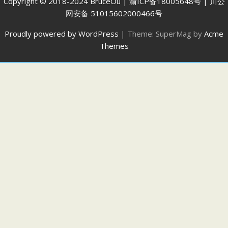
Copyright © 2018-2024 BruceOu | 渝ICP备18005648号 | 川公
网安备 51015602000466号
Proudly powered by WordPress
|
Theme: SuperMag by
Acme
Themes