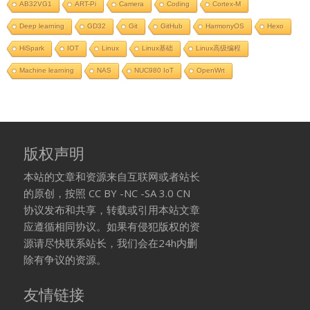
AB32VG1
ART-Pi
Camera
Coding
Cortex-M
Deep learning
GD32
Git
GitHub
HarmonyOS
Hexo
HiSpark
IOT
Linux
Linux基础
Linux高级编程
Machine learning
NAS
NUC980 IoT
OpenWrt
版权声明
本站的文章和资源来自互联网或者站长
的原创，按照 CC BY -NC -SA 3.0 CN
协议发布和共享，转载或引用本站文章
应遵循相同协议。如果有侵犯版权的资
源请尽快联系站长，我们会在24h内删
除有争议的资源。
友情链接