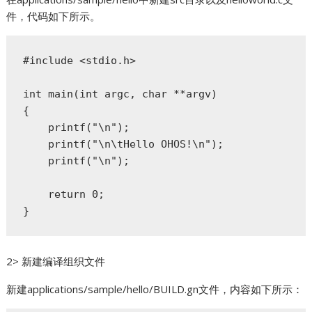
件，代码如下所示。
#include <stdio.h>

int main(int argc, char **argv)

{

    printf("\n");

    printf("\n\tHello OHOS!\n");

    printf("\n");

    return 0;

}
2> 新建编译组织文件
新建applications/sample/hello/BUILD.gn文件，内容如下所示：