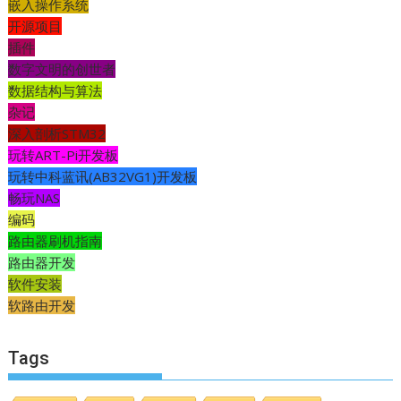
嵌入操作系统
开源项目
插件
数字文明的创世者
数据结构与算法
杂记
深入剖析STM32
玩转ART-Pi开发板
玩转中科蓝讯(AB32VG1)开发板
畅玩NAS
编码
路由器刷机指南
路由器开发
软件安装
软路由开发
Tags