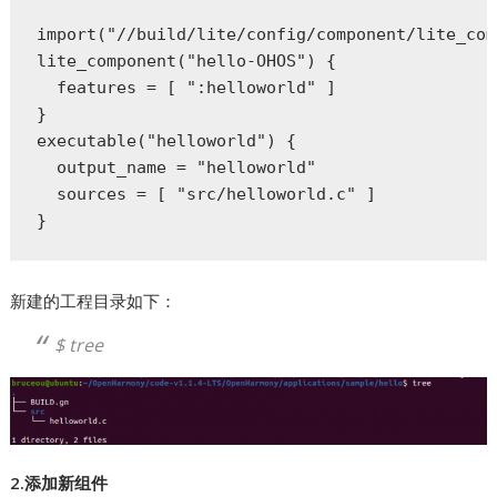
import("//build/lite/config/component/lite_com
lite_component("hello-OHOS") {

  features = [ ":helloworld" ]

}

executable("helloworld") {

  output_name = "helloworld"

  sources = [ "src/helloworld.c" ]

}
新建的工程目录如下：
$ tree
2.添加新组件