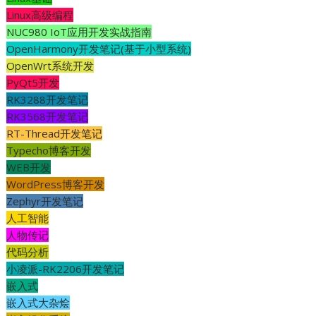
Linux高级编程
NUC980 IoT应用开发实战指南
OpenHarmony开发笔记(基于小型系统)
OpenWrt系统开发
PyQt5开发
RK3288开发笔记
RK3568开发笔记
RT-Thread开发笔记
Typecho博客开发
WEB开发
WordPress博客开发
Zephyr开发笔记
人工智能
人物传记
代码分析
小凌派-RK2206开发笔记
嵌入式
嵌入式大杂烩