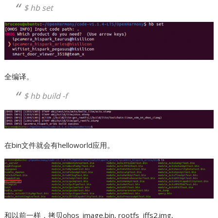
$ hb set
全编译。
$ hb build -f
在bin文件就会有helloworld应用。
和以前一样，拷贝ohos_image.bin, rootfs_jffs2.img,