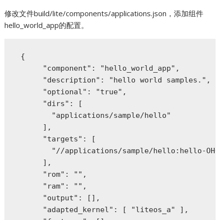
修改文件build/lite/components/applications.json，添加组件
hello_world_app的配置。
 {

      "component": "hello_world_app",

      "description": "hello world samples.",

      "optional": "true",

      "dirs": [

        "applications/sample/hello"

      ],

      "targets": [

        "//applications/sample/hello:hello-OHOS
      ],

      "rom": "",

      "ram": "",

      "output": [],

      "adapted_kernel": [ "liteos_a" ],
