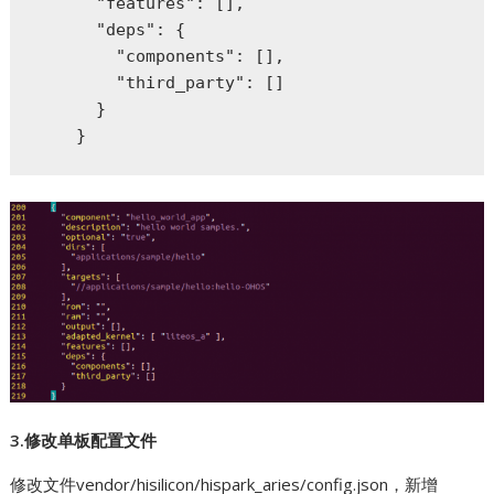
      "features": [],

      "deps": {

        "components": [],

        "third_party": []

      }

    }
3.修改单板配置文件
修改文件vendor/hisilicon/hispark_aries/config.json，新增