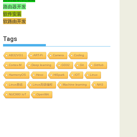
路由器开发
软件安装
软路由开发
Tags
AB32VG1
ART-Pi
Camera
Coding
Cortex-M
Deep learning
GD32
Git
GitHub
HarmonyOS
Hexo
HiSpark
IOT
Linux
Linux基础
Linux高级编程
Machine learning
NAS
NUC980 IoT
OpenWrt