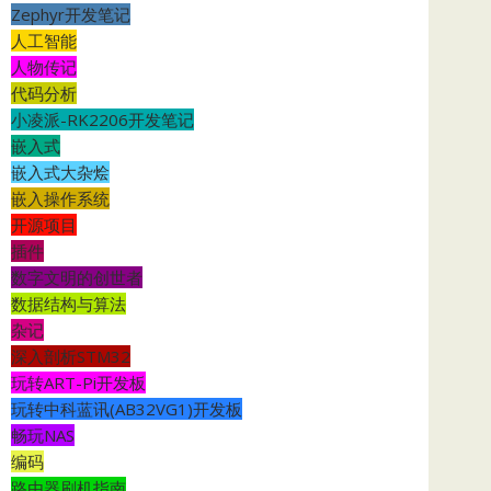
Zephyr开发笔记
人工智能
人物传记
代码分析
小凌派-RK2206开发笔记
嵌入式
嵌入式大杂烩
嵌入操作系统
开源项目
插件
数字文明的创世者
数据结构与算法
杂记
深入剖析STM32
玩转ART-Pi开发板
玩转中科蓝讯(AB32VG1)开发板
畅玩NAS
编码
路由器刷机指南