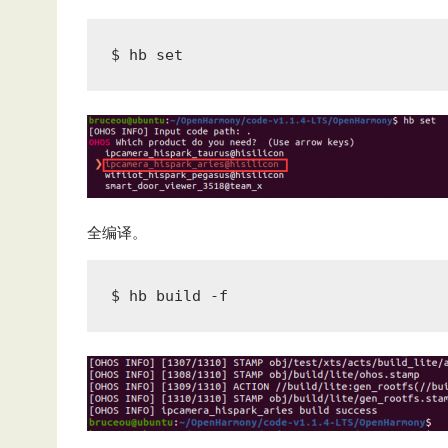
$ hb set
全编译。
$ hb build -f