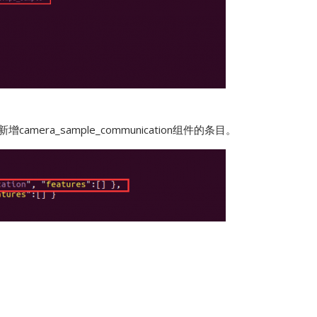
json，新增camera_sample_communication组件的条目。