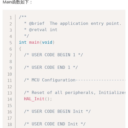
Main函数如下：
/**

  * @brief  The application entry point.

  * @retval int

  */
int
main
(
void
)
{
/* USER CODE BEGIN 1 */
/* USER CODE END 1 */
/* MCU Configuration--------------------
/* Reset of all peripherals, Initializes
HAL_Init
(
)
;
/* USER CODE BEGIN Init */
/* USER CODE END Init */