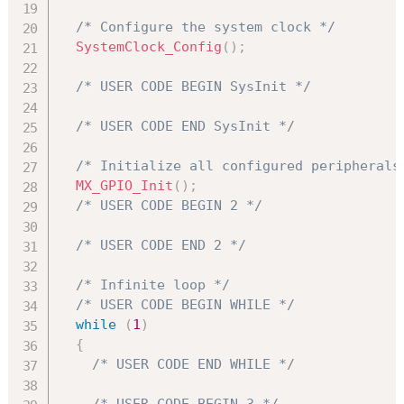
/* Configure the system clock */
SystemClock_Config
(
)
;
/* USER CODE BEGIN SysInit */
/* USER CODE END SysInit */
/* Initialize all configured peripherals
MX_GPIO_Init
(
)
;
/* USER CODE BEGIN 2 */
/* USER CODE END 2 */
/* Infinite loop */
/* USER CODE BEGIN WHILE */
while
(
1
)
{
/* USER CODE END WHILE */