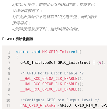
2)初始化按键，即初始化GPIO机构体，在前文已
经详细讲解过了；
3)在无限循环中不断读取PA0的电平值，同时进行
按键消抖；
4)判断按键被按下时，进行相应的处理。

GPIO 初始化配置
static
void
MX_GPIO_Init
(
void
)
{
  GPIO_InitTypeDef GPIO_InitStruct 
=
{
0
}
;
/* GPIO Ports Clock Enable */
__HAL_RCC_GPIOA_CLK_ENABLE
(
)
;
__HAL_RCC_GPIOB_CLK_ENABLE
(
)
;
__HAL_RCC_GPIOG_CLK_ENABLE
(
)
;
/*Configure GPIO pin Output Level */
HAL_GPIO_WritePin
(
GPIOB
,
 GPIO_PIN_0
,
 GPI