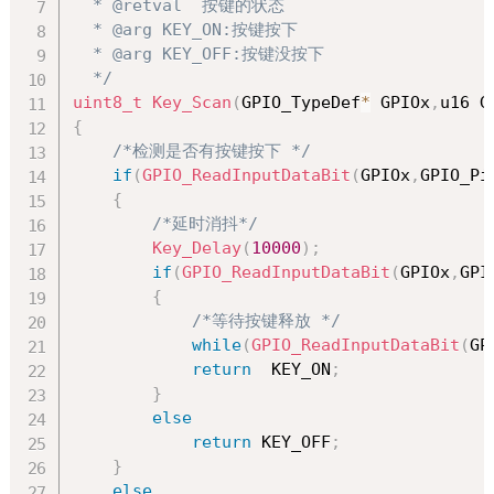
  * @retval  按键的状态

  * @arg KEY_ON:按键按下

  * @arg KEY_OFF:按键没按下

  */
uint8_t
Key_Scan
(
GPIO_TypeDef
*
 GPIOx
,
u16 G
{
/*检测是否有按键按下 */
if
(
GPIO_ReadInputDataBit
(
GPIOx
,
GPIO_Pi
{
/*延时消抖*/
Key_Delay
(
10000
)
;
if
(
GPIO_ReadInputDataBit
(
GPIOx
,
GPI
{
/*等待按键释放 */
while
(
GPIO_ReadInputDataBit
(
GP
return
  KEY_ON
;
}
else
return
 KEY_OFF
;
}
else