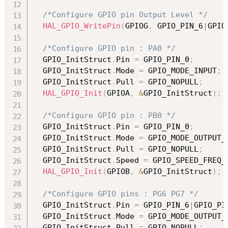
/*Configure GPIO pin Output Level */
HAL_GPIO_WritePin
(
GPIOG
,
 GPIO_PIN_6
|
GPIO
/*Configure GPIO pin : PA0 */
  GPIO_InitStruct
.
Pin 
=
 GPIO_PIN_0
;
  GPIO_InitStruct
.
Mode 
=
 GPIO_MODE_INPUT
;
  GPIO_InitStruct
.
Pull 
=
 GPIO_NOPULL
;
HAL_GPIO_Init
(
GPIOA
,
&
GPIO_InitStruct
)
;
/*Configure GPIO pin : PB0 */
  GPIO_InitStruct
.
Pin 
=
 GPIO_PIN_0
;
  GPIO_InitStruct
.
Mode 
=
 GPIO_MODE_OUTPUT_
  GPIO_InitStruct
.
Pull 
=
 GPIO_NOPULL
;
  GPIO_InitStruct
.
Speed 
=
 GPIO_SPEED_FREQ_
HAL_GPIO_Init
(
GPIOB
,
&
GPIO_InitStruct
)
;
/*Configure GPIO pins : PG6 PG7 */
  GPIO_InitStruct
.
Pin 
=
 GPIO_PIN_6
|
GPIO_PI
  GPIO_InitStruct
.
Mode 
=
 GPIO_MODE_OUTPUT_
  GPIO_InitStruct
.
Pull 
=
 GPIO_NOPULL
;