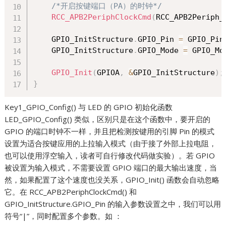
/*开启按键端口（PA）的时钟*/
RCC_APB2PeriphClockCmd
(
RCC_APB2Periph_
    GPIO_InitStructure
.
GPIO_Pin 
=
 GPIO_Pin
    GPIO_InitStructure
.
GPIO_Mode 
=
 GPIO_Mo
GPIO_Init
(
GPIOA
,
&
GPIO_InitStructure
)
;
}
Key1_GPIO_Config() 与 LED 的 GPIO 初始化函数
LED_GPIO_Config() 类似，区别只是在这个函数中，要开启的
GPIO 的端口时钟不一样，并且把检测按键用的引脚 Pin 的模式
设置为适合按键应用的上拉输入模式（由于接了外部上拉电阻，
也可以使用浮空输入，读者可自行修改代码做实验）。若 GPIO
被设置为输入模式，不需要设置 GPIO 端口的最大输出速度，当
然，如果配置了这个速度也没关系，GPIO_Init() 函数会自动忽略
它。在 RCC_APB2PeriphClockCmd() 和
GPIO_InitStructure.GPIO_Pin 的输入参数设置之中，我们可以用
符号“|”，同时配置多个参数。如 ：