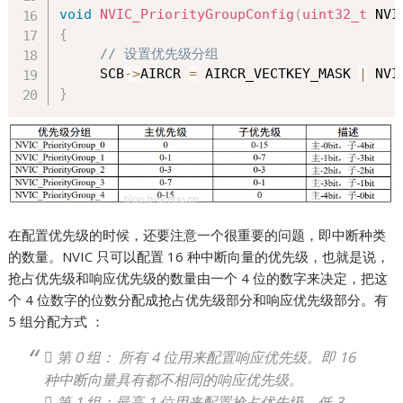
void
NVIC_PriorityGroupConfig
(
uint32_t
 NVI
{
// 设置优先级分组
     SCB
->
AIRCR 
=
 AIRCR_VECTKEY_MASK 
|
 NVI
}
在配置优先级的时候，还要注意一个很重要的问题，即中断种类
的数量。NVIC 只可以配置 16 种中断向量的优先级，也就是说，
抢占优先级和响应优先级的数量由一个 4 位的数字来决定，把这
个 4 位数字的位数分配成抢占优先级部分和响应优先级部分。有
5 组分配方式 ：
 第 0 组： 所有 4 位用来配置响应优先级。即 16
种中断向量具有都不相同的响应优先级。
 第 1 组：最高 1 位用来配置抢占优先级，低 3