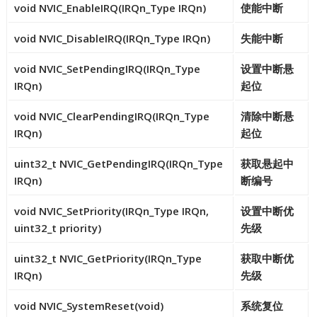
void NVIC_EnableIRQ(IRQn_Type IRQn)
使能中断
void NVIC_DisableIRQ(IRQn_Type IRQn)
失能中断
void NVIC_SetPendingIRQ(IRQn_Type
设置中断悬
IRQn)
起位
void NVIC_ClearPendingIRQ(IRQn_Type
清除中断悬
IRQn)
起位
uint32_t NVIC_GetPendingIRQ(IRQn_Type
获取悬起中
IRQn)
断编号
void NVIC_SetPriority(IRQn_Type IRQn,
设置中断优
uint32_t priority)
先级
uint32_t NVIC_GetPriority(IRQn_Type
获取中断优
IRQn)
先级
void NVIC_SystemReset(void)
系统复位