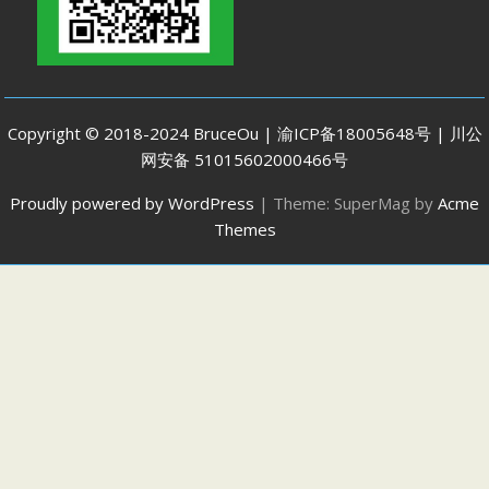
Copyright © 2018-2024 BruceOu | 渝ICP备18005648号 | 川公
网安备 51015602000466号
Proudly powered by WordPress
|
Theme: SuperMag by
Acme
Themes