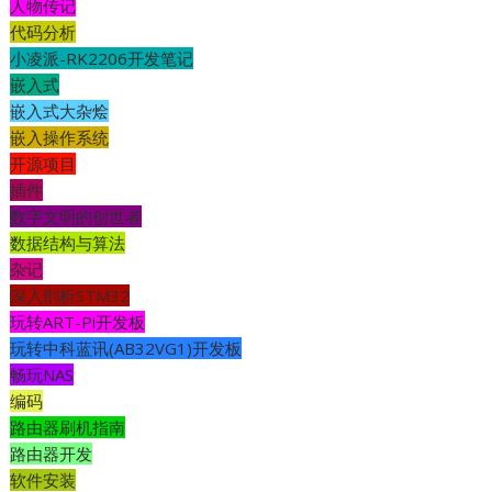
人物传记
代码分析
小凌派-RK2206开发笔记
嵌入式
嵌入式大杂烩
嵌入操作系统
开源项目
插件
数字文明的创世者
数据结构与算法
杂记
深入剖析STM32
玩转ART-Pi开发板
玩转中科蓝讯(AB32VG1)开发板
畅玩NAS
编码
路由器刷机指南
路由器开发
软件安装