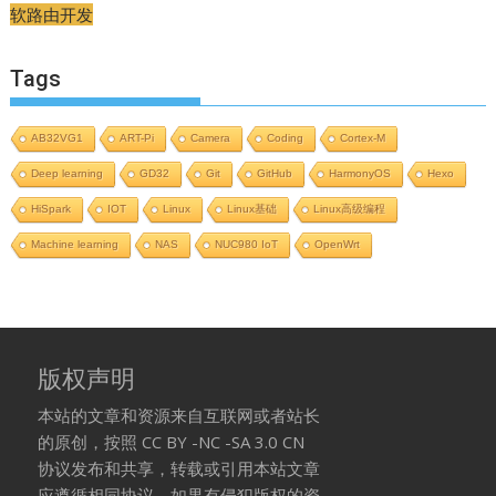
软路由开发
Tags
AB32VG1
ART-Pi
Camera
Coding
Cortex-M
Deep learning
GD32
Git
GitHub
HarmonyOS
Hexo
HiSpark
IOT
Linux
Linux基础
Linux高级编程
Machine learning
NAS
NUC980 IoT
OpenWrt
版权声明
本站的文章和资源来自互联网或者站长
的原创，按照 CC BY -NC -SA 3.0 CN
协议发布和共享，转载或引用本站文章
应遵循相同协议。如果有侵犯版权的资