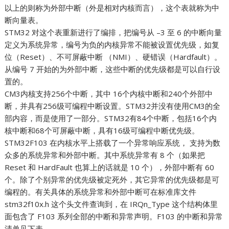
以上的则称为外部中断（外是相对内核而言），这个表就称为中
断向量表。
STM32 对这个表重新进行了编排，把编号从 –3 至 6 的中断向量
定义为系统异常，编号为负的内核异常不能被设置优先级，如复
位（Reset）、不可屏蔽中断 （NMI）、硬错误（Hardfault）。
从编号 7 开始的为外部中断，这些中断的优先级都是可以自行设
置的。
CM3内核支持256个中断，其中 16个内核中断和240个外部中
断，并具有256级可编程中断设置。STM32并没有使用CM3的全
部内容，而是使用了一部分。STM32有84个中断，包括16个内
核中断和68个可屏蔽中断，具有16级可编程中断优先级。
STM32F103 在内核水平上搭载了一个异常响应系统， 支持为数
众多的系统异常和外部中断。其中系统异常有 8 个（如果把
Reset 和 HardFault 也算上的话就是 10 个），外部中断有 60
个。除了个别异常的优先级被定死外，其它异常的优先级都是可
编程的。有关具体的系统异常和外部中断可在标准库文件
stm32f10x.h 这个头文件查询到，在 IRQn_Type 这个结构体里
面包含了 F103 系列全部的中断和异常声明。F103 的中断和异常
清单见下表。