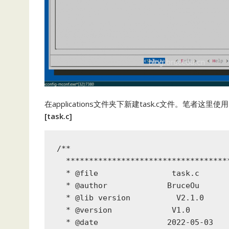
在applications文件夹下新建task.c文件。笔者这
[task.c]
/**

  ***********************************
  * @file                task.c

  * @author             BruceOu

  * @lib version          V2.1.0

  * @version             V1.0

  * @date               2022-05-03
