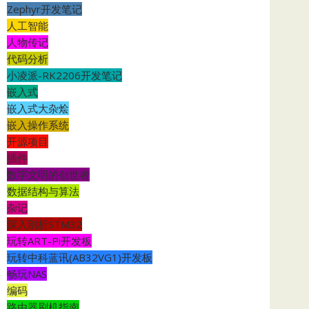
Zephyr开发笔记
人工智能
人物传记
代码分析
小凌派-RK2206开发笔记
嵌入式
嵌入式大杂烩
嵌入操作系统
开源项目
插件
数字文明的创世者
数据结构与算法
杂记
深入剖析STM32
玩转ART-Pi开发板
玩转中科蓝讯(AB32VG1)开发板
畅玩NAS
编码
路由器刷机指南