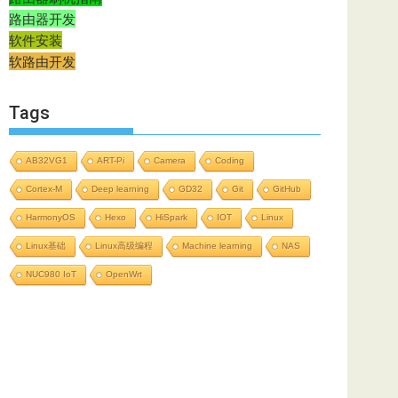
路由器开发
软件安装
软路由开发
Tags
AB32VG1
ART-Pi
Camera
Coding
Cortex-M
Deep learning
GD32
Git
GitHub
HarmonyOS
Hexo
HiSpark
IOT
Linux
Linux基础
Linux高级编程
Machine learning
NAS
NUC980 IoT
OpenWrt