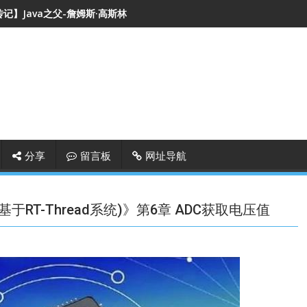
记】Java之父-詹姆斯·高斯林
分享
留言板
网址导航
于RT-Thread系统)》第6章 ADC获取电压值