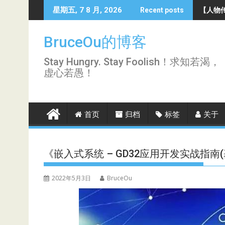
Skip
【人物传
星期五, 7 8 月, 2026
Recent posts
to
content
BruceOu的博客
Stay Hungry. Stay Foolish！求知若渴，
虚心若愚！
首页
归档
标签
关于
《嵌入式系统 – GD32应用开发实战指南(基
2022年5月3日
BruceOu