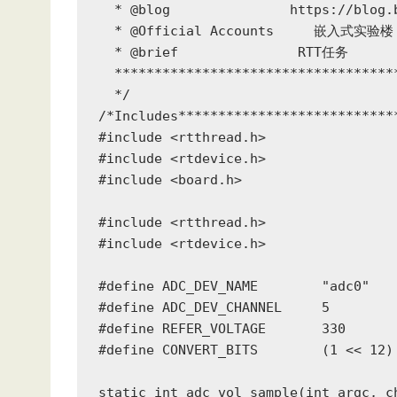
  * @blog               https://blog.b
  * @Official Accounts     嵌入式实验楼

  * @brief               RTT任务

  ***********************************
  */

/*Includes***************************
#include <rtthread.h>

#include <rtdevice.h>

#include <board.h>

#include <rtthread.h>

#include <rtdevice.h>

#define ADC_DEV_NAME        "adc0"  
#define ADC_DEV_CHANNEL     5        
#define REFER_VOLTAGE       330  
#define CONVERT_BITS        (1 << 1
static int adc_vol_sample(int argc, ch