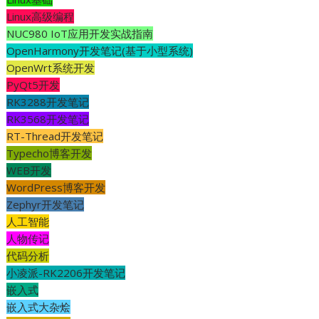
Linux高级编程
NUC980 IoT应用开发实战指南
OpenHarmony开发笔记(基于小型系统)
OpenWrt系统开发
PyQt5开发
RK3288开发笔记
RK3568开发笔记
RT-Thread开发笔记
Typecho博客开发
WEB开发
WordPress博客开发
Zephyr开发笔记
人工智能
人物传记
代码分析
小凌派-RK2206开发笔记
嵌入式
嵌入式大杂烩