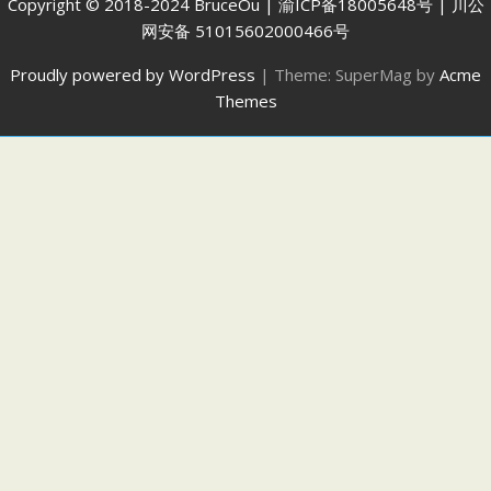
Copyright © 2018-2024 BruceOu | 渝ICP备18005648号 | 川公
网安备 51015602000466号
Proudly powered by WordPress
|
Theme: SuperMag by
Acme
Themes