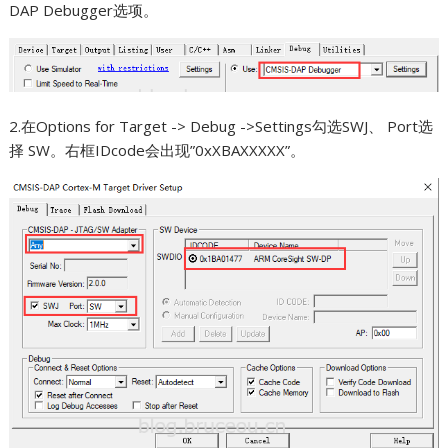
DAP Debugger选项。
2.在Options for Target -> Debug ->Settings勾选SWJ、 Port选
择 SW。右框IDcode会出现”0xXBAXXXXX”。