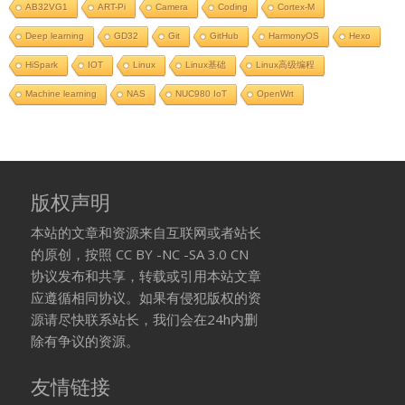
AB32VG1
ART-Pi
Camera
Coding
Cortex-M
Deep learning
GD32
Git
GitHub
HarmonyOS
Hexo
HiSpark
IOT
Linux
Linux基础
Linux高级编程
Machine learning
NAS
NUC980 IoT
OpenWrt
版权声明
本站的文章和资源来自互联网或者站长
的原创，按照 CC BY -NC -SA 3.0 CN
协议发布和共享，转载或引用本站文章
应遵循相同协议。如果有侵犯版权的资
源请尽快联系站长，我们会在24h内删
除有争议的资源。
友情链接