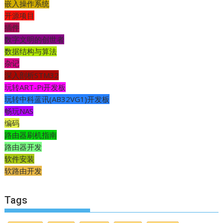
嵌入操作系统
开源项目
插件
数字文明的创世者
数据结构与算法
杂记
深入剖析STM32
玩转ART-Pi开发板
玩转中科蓝讯(AB32VG1)开发板
畅玩NAS
编码
路由器刷机指南
路由器开发
软件安装
软路由开发
Tags