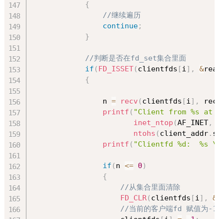
{
//继续遍历
continue
;
}
//判断是否在fd_set集合里面
if
(
FD_ISSET
(
clientfds
[
i
]
,
&
rea
{
                n 
=
recv
(
clientfds
[
i
]
,
 rec
printf
(
"Client from %s at 
inet_ntop
(
AF_INET
,
ntohs
(
client_addr
.
s
printf
(
"Clientfd %d:  %s \
if
(
n 
<=
0
)
{
//从集合里面清除
FD_CLR
(
clientfds
[
i
]
,
&
//当前的客户端fd 赋值为-1