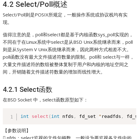
4.2 Select/Poll概述
Select/Poll则是POSIX所规定，一般操作系统或协议栈均有实
现。
值得注意的是，poll和select都是基于内核函数sys_poll实现的，
不同在于在Linux系统中select是从BSD Unix系统继承而来，poll
则是从System V Unix系统继承而来，因此两种方式相差不大。
poll函数没有最大文件描述符数量的限制。poll和 select与一样，
大量文件描述符的数组被整体复制于用户和内核的地址空间之
间，开销随着文件描述符数量的增加而线性增大。
4.2.1 Select函数
在BSD Socket 中，select函数原型如下：
int
select
(
int
 nfds
,
 fd_set 
*
readfds
,
 fd_s
【参数说明】
 nfds：select监视的文件句柄数，一般设为要监视各文件中的