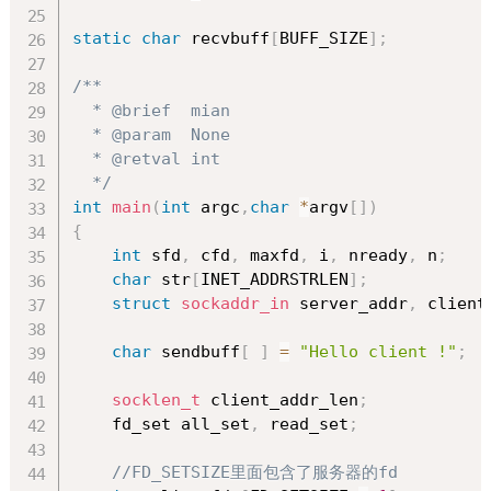
static
char
 recvbuff
[
BUFF_SIZE
]
;
/**

  * @brief  mian

  * @param  None

  * @retval int

  */
int
main
(
int
 argc
,
char
*
argv
[
]
)
{
int
 sfd
,
 cfd
,
 maxfd
,
 i
,
 nready
,
 n
;
char
 str
[
INET_ADDRSTRLEN
]
;
struct
sockaddr_in
 server_addr
,
 client
char
 sendbuff
[
]
=
"Hello client !"
;
socklen_t
 client_addr_len
;
    fd_set all_set
,
 read_set
;
//FD_SETSIZE里面包含了服务器的fd