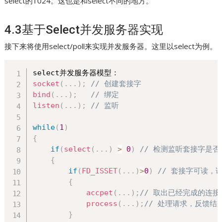
select的1024。这也是和select不同的地方。
4.3基于Select并发服务器实现
接下来将使用select/poll来实现并发服务器。这里以select为例。
socket
(
.
.
.
)
;
// 创建套接字
bind
(
.
.
.
)
;
// 绑定
listen
(
.
.
.
)
;
// 监听
while
(
1
)
{
if
(
select
(
.
.
.
)
>
0
)
// 检测监听套接字是否
{
if
(
FD_ISSET
(
.
.
.
)
>
0
)
// 套接字可读，
{
accpet
(
.
.
.
)
;
// 取出已经完成的连接
process
(
.
.
.
)
;
// 处理请求，反馈结
}