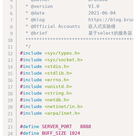
  * @version             V1.0

  * @date                2021-06-04

  * @blog                https://blog.bruce
  * @Official Accounts   嵌入式实验楼

  * @brief               基于select的服务器

  ****************************************
  */
#
include
<sys/types.h>
#
include
<sys/socket.h>
#
include
<stdio.h>
#
include
<stdlib.h>
#
include
<errno.h>
#
include
<unistd.h>
#
include
<string.h>
#
include
<netdb.h>
#
include
<netinet/in.h>
#
include
<arpa/inet.h>
#
define
SERVER_PORT
8888
#
define
BUFF_SIZE
1024