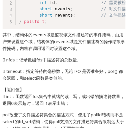
int
 fd
;
// 需要被
short
 events
;
// 对文件描
short
 revents
;
// 文件描
}
pollfd_t
;
其中，结构体的events域是监视该文件描述符的事件掩码，由用
户来设置这个域，结构体的revents域是文件描述符的操作结果事
件掩码，内核在调用返回时设置这个域。
 nfds：记录数组fds中描述符的总数量。
 timeout：指定等待的毫秒数，无论 I/O 是否准备好，poll() 都
会返回，和select函数是类似的。
【返回值】
 int：函数返回fds集合中就绪的读、写，或出错的描述符数量，
返回0表示超时，返回-1表示出错；
poll改变了文件描述符集合的描述方式，使用了pollfd结构而不是
select的fd_set结构，使得poll支持的文件描述符集合限制远大于