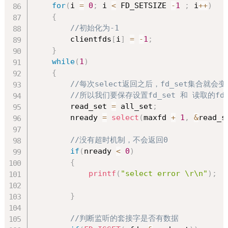
for
(
i 
=
0
;
 i 
<
 FD_SETSIZE 
-
1
;
 i
++
)
{
//初始化为-1
        clientfds
[
i
]
=
-
1
;
}
while
(
1
)
{
//每次select返回之后，fd_set集合就会
//所以我们要保存设置fd_set 和 读取的fd_
        read_set 
=
 all_set
;
        nready 
=
select
(
maxfd 
+
1
,
&
read_s
//没有超时机制，不会返回0
if
(
nready 
<
0
)
{
printf
(
"select error \r\n"
)
;
}
//判断监听的套接字是否有数据