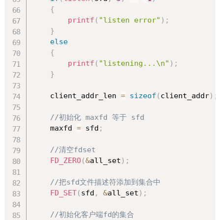
{
printf
(
"listen error"
)
;
}
else
{
printf
(
"listening...\n"
)
;
}
    client_addr_len 
=
sizeof
(
client_addr
)
;
//初始化 maxfd 等于 sfd
    maxfd 
=
 sfd
;
//清空fdset
FD_ZERO
(
&
all_set
)
;
//把sfd文件描述符添加到集合中
FD_SET
(
sfd
,
&
all_set
)
;
//初始化客户端fd的集合