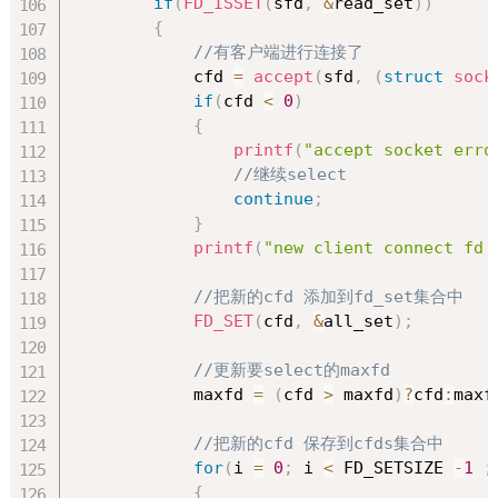
if
(
FD_ISSET
(
sfd
,
&
read_set
)
)
{
//有客户端进行连接了
            cfd 
=
accept
(
sfd
,
(
struct
sock
if
(
cfd 
<
0
)
{
printf
(
"accept socket erro
//继续select
continue
;
}
printf
(
"new client connect fd 
//把新的cfd 添加到fd_set集合中
FD_SET
(
cfd
,
&
all_set
)
;
//更新要select的maxfd
            maxfd 
=
(
cfd 
>
 maxfd
)
?
cfd
:
maxf
//把新的cfd 保存到cfds集合中
for
(
i 
=
0
;
 i 
<
 FD_SETSIZE 
-
1
;
{