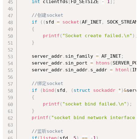
int
 clientfds
[
FD_SETSIZE 
-
1
]
;
//创建socket
if
(
(
sfd 
=
socket
(
AF_INET
,
 SOCK_STREAM
{
printf
(
"Socket create failed.\n"
)
;
}
    server_addr
.
sin_family 
=
 AF_INET
;
    server_addr
.
sin_port 
=
htons
(
SERVER_PO
    server_addr
.
sin_addr
.
s_addr 
=
htonl
(
IN
//绑定socket
if
(
bind
(
sfd
,
(
struct
sockaddr
*
)
&
serv
{
printf
(
"socket bind failed.\n"
)
;
}
printf
(
"socket bind network interface 
//监听socket
if
(
listen
(
sfd
,
5
)
==
-
1
)