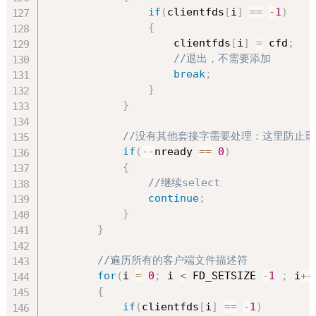
if
(
clientfds
[
i
]
==
-
1
)
{
                    clientfds
[
i
]
=
 cfd
;
//退出，不需要添加
break
;
}
}
//没有其他套接字需要处理：这里防止
if
(
--
nready 
==
0
)
{
//继续select
continue
;
}
}
//遍历所有的客户端文件描述符
for
(
i 
=
0
;
 i 
<
 FD_SETSIZE 
-
1
;
 i
++
{
if
(
clientfds
[
i
]
==
-
1
)