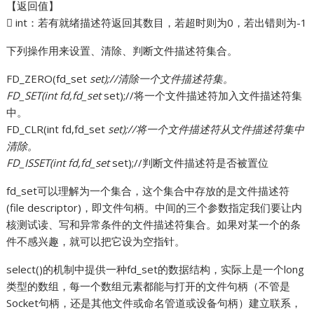
【返回值】
 int：若有就绪描述符返回其数目，若超时则为0，若出错则为-1
下列操作用来设置、清除、判断文件描述符集合。
FD_ZERO(fd_set
set);//清除一个文件描述符集。
FD_SET(int fd,fd_set
set);//将一个文件描述符加入文件描述符集
中。
FD_CLR(int fd,fd_set
set);//将一个文件描述符从文件描述符集中
清除。
FD_ISSET(int fd,fd_set
set);//判断文件描述符是否被置位
fd_set可以理解为一个集合，这个集合中存放的是文件描述符
(file descriptor)，即文件句柄。中间的三个参数指定我们要让内
核测试读、写和异常条件的文件描述符集合。如果对某一个的条
件不感兴趣，就可以把它设为空指针。
select()的机制中提供一种fd_set的数据结构，实际上是一个long
类型的数组，每一个数组元素都能与打开的文件句柄（不管是
Socket句柄，还是其他文件或命名管道或设备句柄）建立联系，